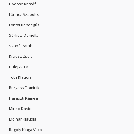
Hódosy Kristóf
Lőrincz Szabolcs
Lontai Bendegúz
Sárközi Daniella
Szabó Patrik
Krausz Zsolt
Hulej Attila
Tóth Klaudia
Burgess Dominik
Haraszti Kámea
Minkó Dávid
Molnár Klaudia
Bagoly Kinga Viola