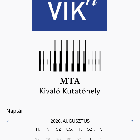
Naptár
«
»
2026. AUGUSZTUS
H.
K.
SZ.
CS.
P.
SZ..
V.
27.
28.
29.
30.
31.
1.
2.