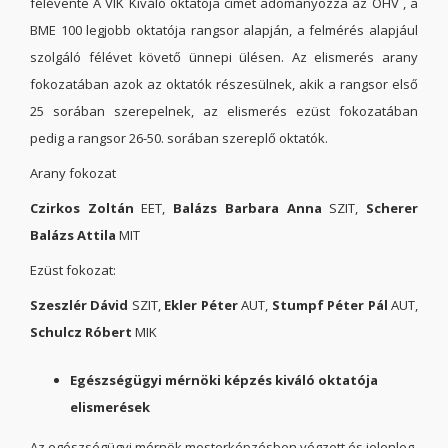
félévente A VIK Kiváló oktatója címet adományozza az OHV , a
BME 100 legjobb oktatója rangsor alapján, a felmérés alapjául
szolgáló félévet követő ünnepi ülésen. Az elismerés arany
fokozatában azok az oktatók részesülnek, akik a rangsor első
25 sorában szerepelnek, az elismerés ezüst fokozatában
pedig a rangsor 26-50. sorában szereplő oktatók.
Arany fokozat
Czirkos Zoltán
EET,
Balázs Barbara Anna
SZIT,
Scherer
Balázs Attila
MIT
Ezüst fokozat:
Szeszlér Dávid
SZIT,
Ekler Péter
AUT,
Stumpf Péter Pál
AUT,
Schulcz Róbert
MIK
Egészségügyi mérnöki képzés kiváló oktatója
elismerések
Az egészségügyi mérnök mesterképzésben végzett és jelenleg