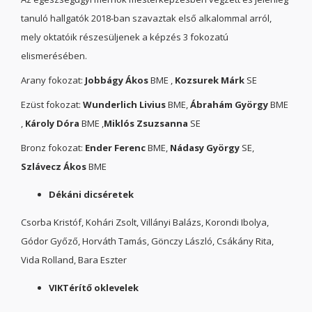
tanuló hallgatók 2018-ban szavaztak első alkalommal arról,
mely oktatóik részesüljenek a képzés 3 fokozatú
elismerésében.
Arany fokozat:
Jobbágy Ákos
BME ,
Kozsurek Márk
SE
Ezüst fokozat:
Wunderlich Livius
BME,
Ábrahám György
BME
,
Károly Dóra
BME ,
Miklós Zsuzsanna
SE
Bronz fokozat:
Ender Ferenc
BME,
Nádasy György
SE,
Szlávecz Ákos
BME
Dékáni dicséretek
Csorba Kristóf, Kohári Zsolt, Villányi Balázs, Korondi Ibolya,
Gódor Győző, Horváth Tamás, Gönczy László, Csákány Rita,
Vida Rolland, Bara Eszter
VIKTérítő oklevelek