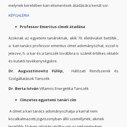
melynek keretében kari elismerések átadására került sor.
KÉPGALÉRIA
Professor Emeritus címek átadása
Azoknak az egyetemi tanároknak, akik 70. életévüket betöltik ,
a kari tanács professor emeritus címet adományozhat, ezzel is
jelezve, h. a kar és a tanszék továbbra is számít értékes oktatói
és kutatói tevékenységükre.
Dr. Augusztinovitz Fülöp,
Hálózati Rendszerek és
Szolgáltatások Tanszék
Dr. Berta István
Villamos Energetika Tanszék
Címzetes egyetemi tanári cím
A címet a kari tanács adományozhatja a karral nem
közalkalmazotti jogviszonyban álló személynek, akinek
legalább 10 éves oktatási múltja van az intézményben.