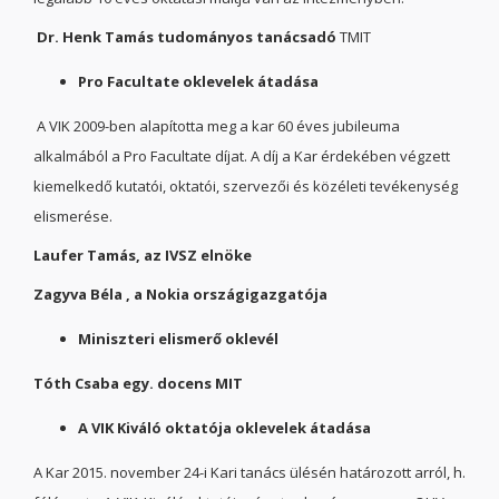
Dr.
Henk Tamás tudományos tanácsadó
TMIT
Pro Facultate oklevelek átadása
A VIK 2009-ben alapította meg a kar 60 éves jubileuma
alkalmából a Pro Facultate díjat. A díj a Kar érdekében végzett
kiemelkedő kutatói, oktatói, szervezői és közéleti tevékenység
elismerése.
Laufer Tamás, az IVSZ elnöke
Zagyva Béla , a Nokia országigazgatója
Miniszteri elismerő oklevél
Tóth Csaba egy. docens MIT
A VIK Kiváló oktatója oklevelek átadása
A Kar 2015. november 24-i Kari tanács ülésén határozott arról, h.