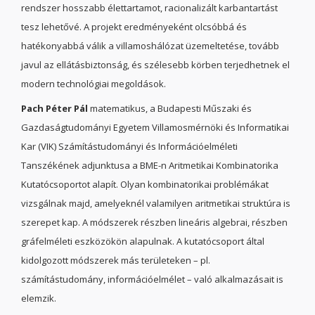
rendszer hosszabb élettartamot, racionalizált karbantartást
tesz lehetővé. A projekt eredményeként olcsóbbá és
hatékonyabbá válik a villamoshálózat üzemeltetése, tovább
javul az ellátásbiztonság, és szélesebb körben terjedhetnek el
modern technológiai megoldások.
Pach Péter Pál
matematikus, a Budapesti Műszaki és
Gazdaságtudományi Egyetem Villamosmérnöki és Informatikai
Kar (VIK) Számítástudományi és Információelméleti
Tanszékének adjunktusa a BME-n Aritmetikai Kombinatorika
Kutatócsoportot alapít. Olyan kombinatorikai problémákat
vizsgálnak majd, amelyeknél valamilyen aritmetikai struktúra is
szerepet kap. A módszerek részben lineáris algebrai, részben
gráfelméleti eszközökön alapulnak. A kutatócsoport által
kidolgozott módszerek más területeken – pl.
számítástudomány, információelmélet – való alkalmazásait is
elemzik.