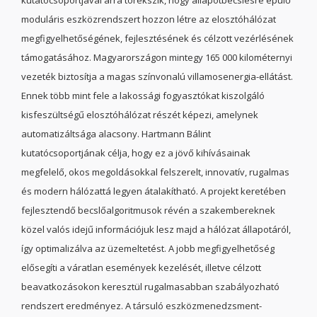
kutatócsoportjával arra törekszik, hogy állapotbecslésre épülő
moduláris eszközrendszert hozzon létre az elosztóhálózat
megfigyelhetőségének, fejlesztésének és célzott vezérlésének
támogatásához. Magyarországon mintegy 165 000 kilométernyi
vezeték biztosítja a magas színvonalú villamosenergia-ellátást.
Ennek több mint fele a lakossági fogyasztókat kiszolgáló
kisfeszültségű elosztóhálózat részét képezi, amelynek
automatizáltsága alacsony. Hartmann Bálint
kutatócsoportjának célja, hogy ez a jövő kihívásainak
megfelelő, okos megoldásokkal felszerelt, innovatív, rugalmas
és modern hálózattá legyen átalakítható. A projekt keretében
fejlesztendő becslőalgoritmusok révén a szakembereknek
közel valós idejű információjuk lesz majd a hálózat állapotáról,
így optimalizálva az üzemeltetést. A jobb megfigyelhetőség
elősegíti a váratlan események kezelését, illetve célzott
beavatkozásokon keresztül rugalmasabban szabályozható
rendszert eredményez. A társuló eszközmenedzsment-