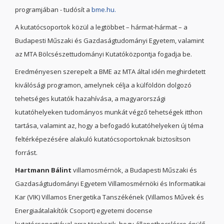
programjában - tudósít a
bme.hu.
A kutatócsoportok közül a legtöbbet – hármat-hármat – a
Budapesti Műszaki és Gazdaságtudományi Egyetem, valamint
az MTA Bölcsészettudományi Kutatóközpontja fogadja be.
Eredményesen szerepelt a BME az MTA által idén meghirdetett
kiválósági programon, amelynek célja a külföldön dolgozó
tehetséges kutatók hazahívása, a magyarországi
kutatóhelyeken tudományos munkát végző tehetségek itthon
tartása, valamint az, hogy a befogadó kutatóhelyeken új téma
feltérképezésére alakuló kutatócsoportoknak biztosítson
forrást.
Hartmann Bálint
villamosmérnök, a Budapesti Műszaki és
Gazdaságtudományi Egyetem Villamosmérnöki és Informatikai
Kar (VIK) Villamos Energetika Tanszékének (Villamos Művek és
Energiaátalakítók Csoport) egyetemi docense