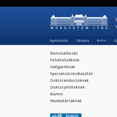
Nyitóoldal
Oktatás
K+F+I
E
Bemutatkozás
Felvételizőknek
Hallgatóknak
Specializációválasztás
Doktoranduszoknak
Doktorjelölteknek
Alumni
Munkatársaknak