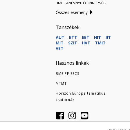
BME TANÉVNYITÓ ÜNNEPSÉG
Összes esemény
Tanszékek
AUT
ETT
EET
HIT
IIT
MIT
SZIT
HVT
TMIT
VET
Hasznos linkek
BME PP EECS
MTMT
Horizon Europe tematikus
csatornák
Impressz