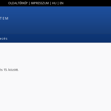
OLDALTÉRKÉP
|
IMPRESSZUM
|
HU
|
EN
ETEM
kezés
s 15. között.