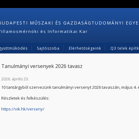
BUDAPESTI MŰSZAKI ÉS GAZDASÁGTUDOMÁNYI EGY
Villamosmérnöki és Informatikai Kar
gyüttműködés
Sajtószoba
Elérhetőségeink
Q3 telek épít
Tanulmányi versenyek 2026 tavasz
2026. április 23.
10 tantárgyból szervezünk tanulmányi versenyt 2026 tavaszán, május 4. é
Részletek és felkészülés:
https://vik.hk/verseny/