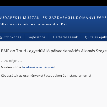
BUDAPESTI MŰSZAKI ÉS GAZDASÁGTUDOMÁNYI EGY
Villamosmérnöki és Informatikai Kar
gyüttműködés
Sajtószoba
Elérhetőségeink
Q3 telek épít
BME on Tour! - egyedülálló pályaorientációs állomás Szege
2026. május 29.
Minden infó a
facebook eseménynél
!
Kövessétek az eseményeket Facebookon és Instagaramon is!