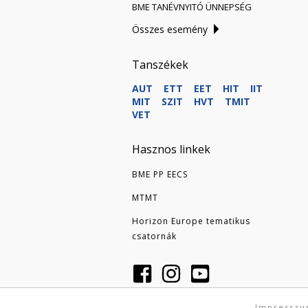
BME TANÉVNYITÓ ÜNNEPSÉG
Összes esemény
Tanszékek
AUT
ETT
EET
HIT
IIT
MIT
SZIT
HVT
TMIT
VET
Hasznos linkek
BME PP EECS
MTMT
Horizon Europe tematikus
csatornák
Impressz