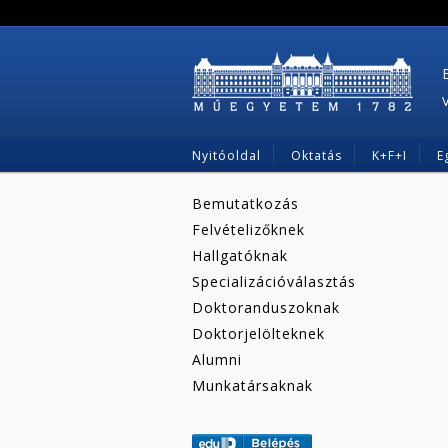
Nyitóoldal
Oktatás
K+F+I
E
Bemutatkozás
Felvételizőknek
Hallgatóknak
Specializációválasztás
Doktoranduszoknak
Doktorjelölteknek
Alumni
Munkatársaknak