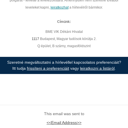
polgárát - felvette a levelezőlistára. Amennyiben nem szeretne további
leveleket kapni,
leiratkozhat
a hírlevélről bármikor.
Címünk:
BME VIK Dékáni Hivatal
1117
Budapest, Magyar tudósok körútja 2.
Q épület, B szárny, magasföldszint
Szeretné megváltoztatni a hírlevéllel kapcsolatos preferenciáit?
Itt tudja
frissíteni a preferenciáit
vagy
leiratkozni a listáról
.
This email was sent to
<<Email Address>>