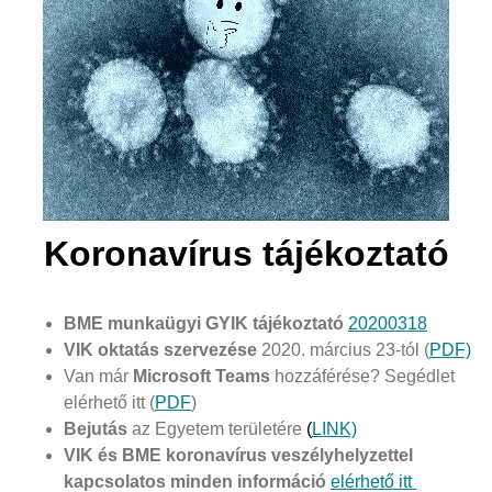
Koronavírus tájékoztató
BME munkaügyi GYIK tájékoztató
20200318
VIK oktatás szervezése
2020. március 23-tól (
PDF)
Van már
Microsoft Teams
hozzáférése? Segédlet
elérhető itt (
PDF
)
Bejutás
az Egyetem területére
(
LINK)
VIK és BME koronavírus veszélyhelyzettel
kapcsolatos minden információ
elérhető itt