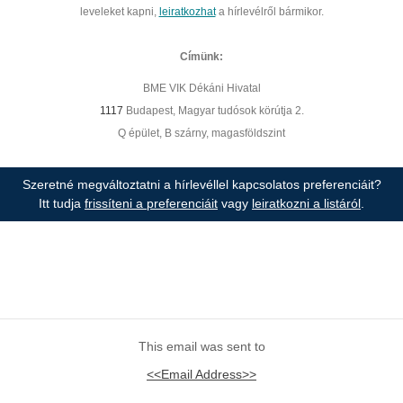
leveleket kapni,
leiratkozhat
a hírlevélről bármikor.
Címünk:
BME VIK Dékáni Hivatal
1117
Budapest, Magyar tudósok körútja 2.
Q épület, B szárny, magasföldszint
Szeretné megváltoztatni a hírlevéllel kapcsolatos preferenciáit?
Itt tudja
frissíteni a preferenciáit
vagy
leiratkozni a listáról
.
This email was sent to
<<Email Address>>