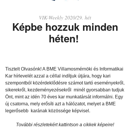
VIK-Weekly 2020/29. hét
Képbe hozzuk minden
héten!
Tisztelt Olvasónk! A BME Villamosmérnöki és Informatikai
Kar hírlevelét azzal a céllal indítjuk útjára, hogy kari
szempontból közérdeklődésre számot tartó eseményekről,
sikerekről, kezdeményezésekről minél gyorsabban tudjuk
Önt, mint az idén 70 éves kar munkatársát informálni. Egy
új csatorna, mely erősíti azt a hálózatot, melyet a BME
legerősebb karának közössége képvisel.
További részletekért kattintson a cikkek képeire!