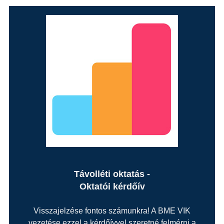
Távolléti oktatás -
Oktatói kérdőív
Visszajelzése fontos számunkra! A BME VIK
vezetése ezzel a kérdőívvel szeretné felmérni a