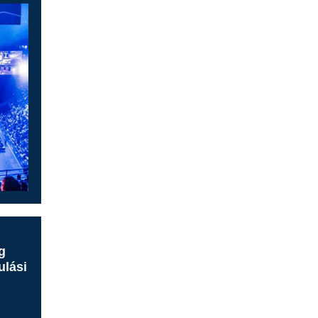
g
ulási