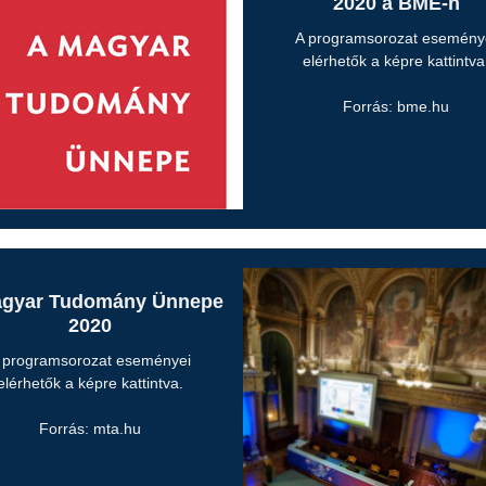
2020 a BME-n
A programsorozat esemény
elérhetők a képre kattintva
Forrás: bme.hu
agyar Tudomány Ünnepe
2020
 programsorozat eseményei
elérhetők a képre kattintva.
Forrás: mta.hu