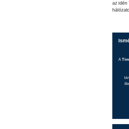
az idén 
hálózat
Ismé
A
Tim
tá
il