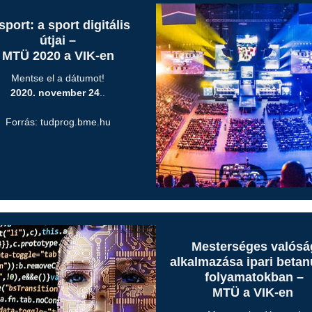
sport: a sport digitális
útjai –
MTÜ 2020 a VIK-en
Mentse el a dátumot!
2020. november 24
..
Forrás: tudprog.bme.hu
Mesterséges valósá
alkalmazása ipari betan
folyamatokban –
MTÜ a VIK-en