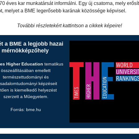
70 éves kar munkatársát informálni. Egy új csatorna, mely erősít
ot, melyet a BME legerősebb karának közössége képvisel.
További részletekért kattintson a cikkek képeire!
t a BME a legjobb hazai
mérnökképzőhely
es Higher Education
tematikus
összeállításában emellett
természettudományi és
rsadalomtudományi képzéseit
letően is kiemelkedő helyezést
szerzett a Műegyetem.
Forrás: bme.hu