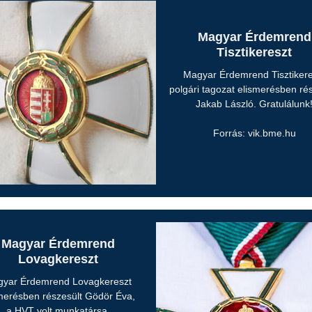
Magyar Érdemrend
Tisztikereszt
Magyar Érdemrend Tisztikere
polgári tagozat elismerésben ré
Jakab László. Gratulálunk
Forrás: vik.bme.hu
Magyar Érdemrend
Lovagkereszt
yar Érdemrend Lovagkereszt
merésben részesült Gödör Éva,
a HVT volt munkatársa.