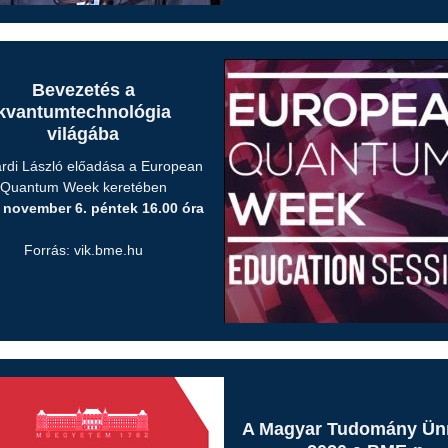
Bevezetés a
kvantumtechnológia
világába
rdi László előadása a European
Quantum Week keretében
 november 6. péntek 16.00 óra
Forrás: vik.bme.hu
A Magyar Tudomány Ün