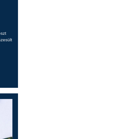
szt
szesült
!