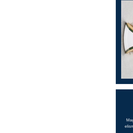
Mag
elis