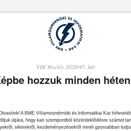
VIK-Weekly 2020/45. hét
épbe hozzuk minden héten
 Olvasónk! A BME Villamosmérnöki és Informatikai Kar hírlevelét
ndítjuk útjára, hogy kari szempontból közérdeklődésre számot tar
ekről, sikerekről, kezdeményezésekről minél gyorsabban tudju