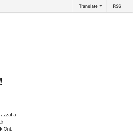
Translate
RSS
!
 azzal a
tó
k Önt,