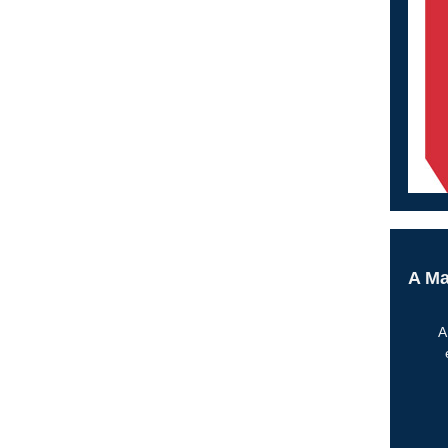
A M
A