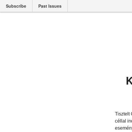
Subscribe
Past Issues
K
Tisztelt
céllal i
esemény