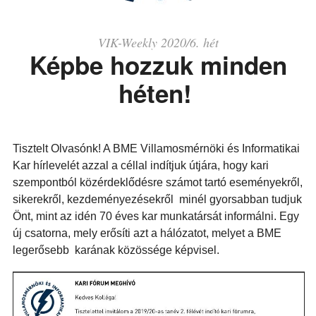
VIK-Weekly 2020/6. hét
Képbe hozzuk minden
héten!
Tisztelt Olvasónk! A BME Villamosmérnöki és Informatikai
Kar hírlevelét azzal a céllal indítjuk útjára, hogy kari
szempontból közérdeklődésre számot tartó eseményekről,
sikerekről, kezdeményezésekről minél gyorsabban tudjuk
Önt, mint az idén 70 éves kar munkatársát informálni. Egy
új csatorna, mely erősíti azt a hálózatot, melyet a BME
legerősebb karának közössége képvisel.