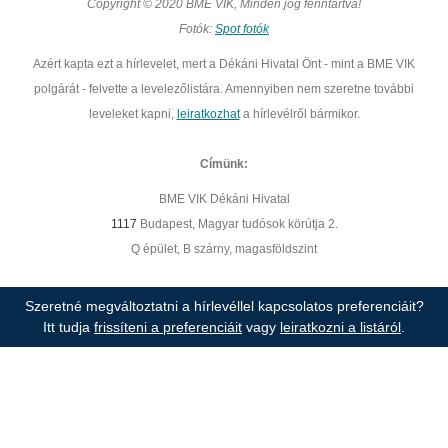
Copyright © 2020 BME VIK, Minden jog fenntartva!
Fotók:
Spot fotók
Azért kapta ezt a hírlevelet, mert a Dékáni Hivatal Önt - mint a BME VIK
polgárát - felvette a levelezőlistára. Amennyiben nem szeretne további
leveleket kapni,
leiratkozhat
a hírlevélről bármikor.
Címünk:
BME VIK Dékáni Hivatal
1117
Budapest, Magyar tudósok körútja 2.
Q épület, B szárny, magasföldszint
Szeretné megváltoztatni a hírlevéllel kapcsolatos preferenciáit?
Itt tudja
frissíteni a preferenciáit
vagy
leiratkozni a listáról
.