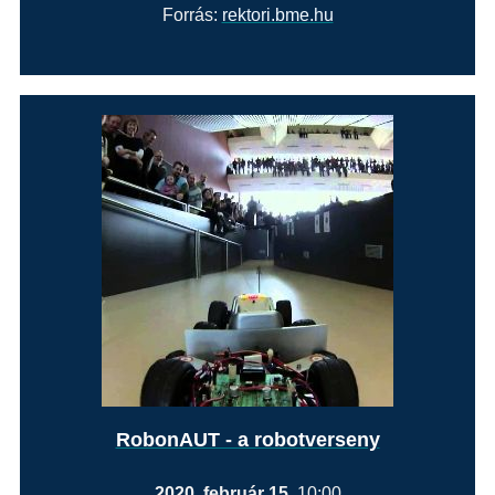
Forrás:
rektori.bme.hu
RobonAUT - a robotverseny
2020. február 15.
10:00