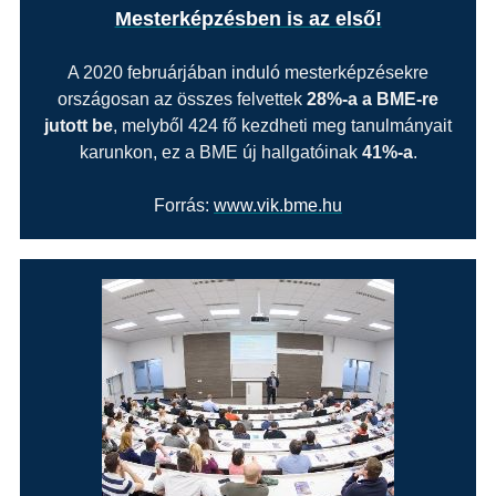
Mesterképzésben is az első!
A 2020 februárjában induló mesterképzésekre
országosan az összes felvettek
28%-a a BME-re
jutott be
, melyből 424 fő kezdheti meg tanulmányait
karunkon, ez a BME új hallgatóinak
41%-a
.
Forrás:
www.vik.bme.hu