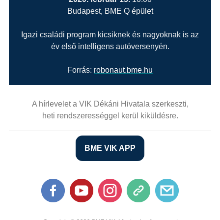
Budapest, BME Q épület
Igazi családi program kicsiknek és nagyoknak is az
év első intelligens autóversenyén.
Forrás:
robonaut.bme.hu
A hírlevelet a VIK Dékáni Hivatala szerkeszti,
heti rendszerességgel kerül kiküldésre.
BME VIK APP