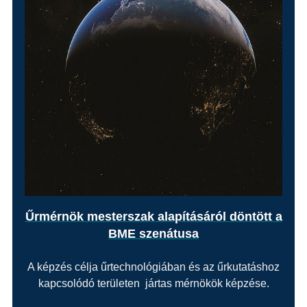
Űrmérnök mesterszak alapításáról döntött a
BME szenátusa
A képzés célja űrtechnológiában és az űrkutatáshoz
kapcsolódó területen jártas mérnökök képzése.