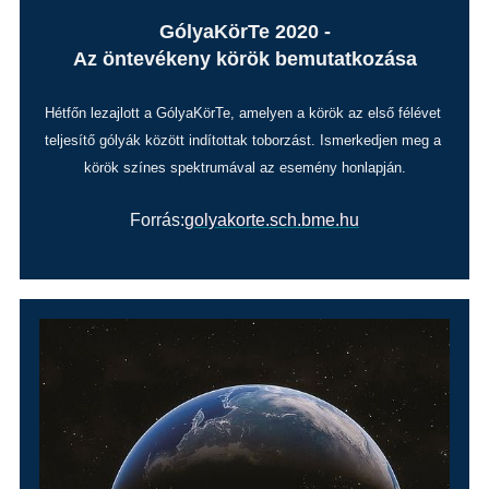
GólyaKörTe 2020 -
Az öntevékeny körök bemutatkozása
Hétfőn lezajlott a GólyaKörTe, amelyen a körök az első félévet 
teljesítő gólyák között indítottak toborzást. Ismerkedjen meg a 
körök színes spektrumával az esemény honlapján.
Forrás:
golyakorte.sch.bme.hu