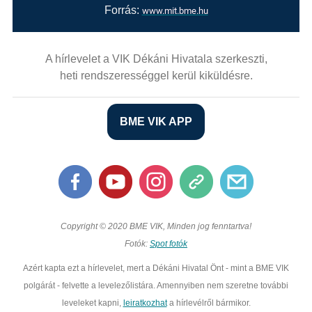
Forrás:
www.mit.bme.hu
A hírlevelet a VIK Dékáni Hivatala szerkeszti,
heti rendszerességgel kerül kiküldésre.
BME VIK APP
Copyright © 2020 BME VIK, Minden jog fenntartva!
Fotók:
Spot fotók
Azért kapta ezt a hírlevelet, mert a Dékáni Hivatal Önt - mint a BME VIK
polgárát - felvette a levelezőlistára. Amennyiben nem szeretne további
leveleket kapni,
leiratkozhat
a hírlevélről bármikor.