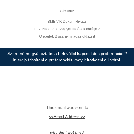
Címünk:
BME VIK Dékáni Hivatal
1117
Budapest, Magyar tudósok körútja 2.
Q épület, B szárny, magasföldszint
Szeretné megváltoztatni a hírlevéllel kapcsolatos preferenciáit?
Itt tudja
frissíteni a preferenciáit
vagy
leiratkozni a listáról
.
This email was sent to
<<Email Address>>
why did I get this?