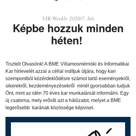
VIK-Weekly 2020/7. hét
Képbe hozzuk minden
héten!
Tisztelt Olvasónk! A BME Villamosmérnöki és Informatikai
Kar hírlevelét azzal a céllal indítjuk útjára, hogy kari
szempontból közérdeklődésre számot tartó eseményekről,
sikerekről, kezdeményezésekről minél gyorsabban tudjuk
Önt, mint az idén 70 éves kar munkatársát informálni. Egy
új csatorna, mely erősíti azt a hálózatot, melyet a BME
legerősebb karának közössége képvisel.