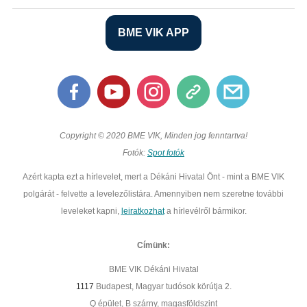
BME VIK APP
Copyright © 2020 BME VIK, Minden jog fenntartva!
Fotók:
Spot fotók
Azért kapta ezt a hírlevelet, mert a Dékáni Hivatal Önt - mint a BME VIK
polgárát - felvette a levelezőlistára. Amennyiben nem szeretne további
leveleket kapni,
leiratkozhat
a hírlevélről bármikor.
Címünk:
BME VIK Dékáni Hivatal
1117
Budapest, Magyar tudósok körútja 2.
Q épület, B szárny, magasföldszint