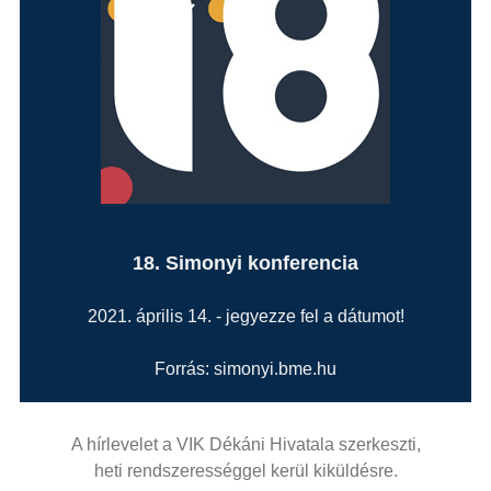
18. Simonyi konferencia
2021. április 14. - jegyezze fel a dátumot!
Forrás: simonyi.bme.hu
A hírlevelet a VIK Dékáni Hivatala szerkeszti,
heti rendszerességgel kerül kiküldésre.