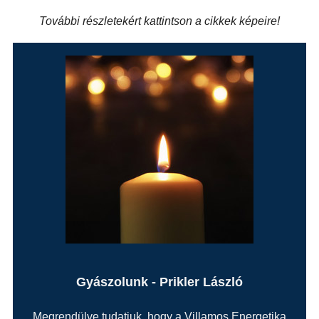
További részletekért kattintson a cikkek képeire!
Gyászolunk - Prikler László
Megrendülve tudatjuk, hogy a Villamos Energetika