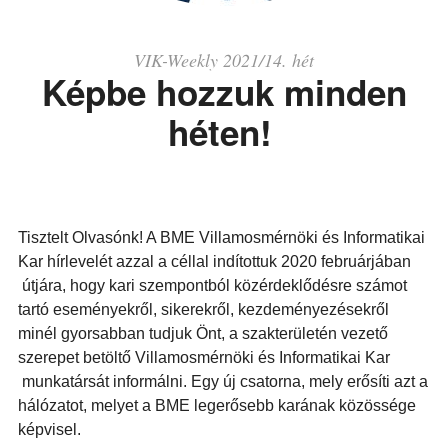
VIK-Weekly 2021/14. hét
Képbe hozzuk minden
héten!
Tisztelt Olvasónk! A BME Villamosmérnöki és Informatikai
Kar hírlevelét azzal a céllal indítottuk 2020 februárjában
útjára, hogy kari szempontból közérdeklődésre számot
tartó eseményekről, sikerekről, kezdeményezésekről
minél gyorsabban tudjuk Önt, a szakterületén vezető
szerepet betöltő Villamosmérnöki és Informatikai Kar
munkatársát informálni. Egy új csatorna, mely erősíti azt a
hálózatot, melyet a BME legerősebb karának közössége
képvisel.