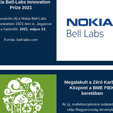
ia Bell-Labs Innovation
Prize 2021
novációs díj a Nokia Bell-Labs
ezésében 2021-ben is. Jegyezze
l a határidőt:
2021. május 14.
Forrás: bell-labs.com
Megalakult a Zéró Kar
Központ a BME FIE
keretében
Az új, multidiszciplináris tudásk
célja Magyarország törvény