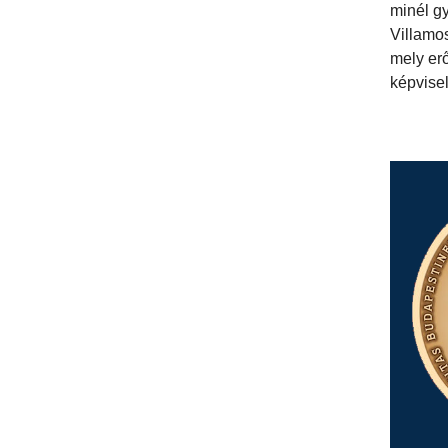
minél gy
Villamos
mely er
képvise