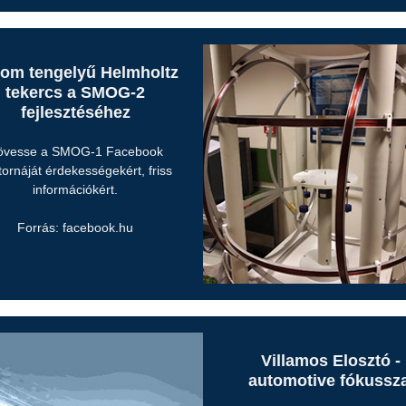
om tengelyű Helmholtz
tekercs a SMOG-2
fejlesztéséhez
övesse a SMOG-1 Facebook
tornáját érdekességekért, friss
információkért.
Forrás: facebook.hu
Villamos Elosztó -
automotive fókussza