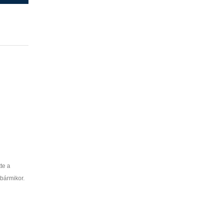
te a
 bármikor.