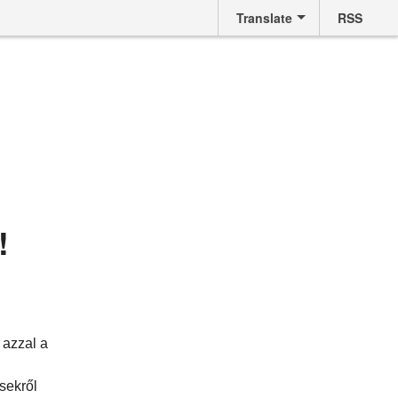
Translate
RSS
!
 azzal a
sekről