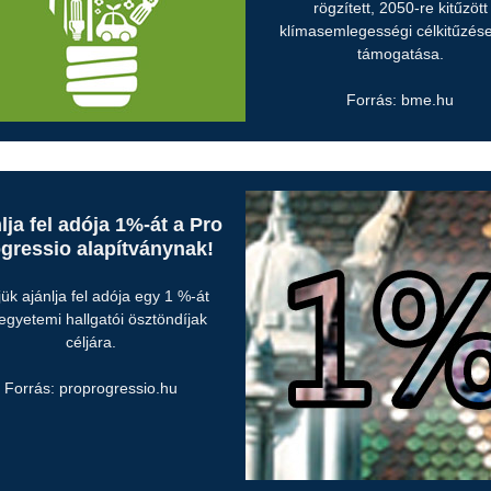
rögzített, 2050-re kitűzött
klímasemlegességi célkitűzés
támogatása.
Forrás: bme.hu
lja fel adója 1%-át a Pro
gressio alapítványnak!
jük ajánlja fel adója egy 1 %-át
gyetemi hallgatói ösztöndíjak
céljára.
Forrás: proprogressio.hu