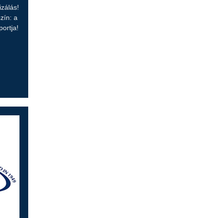
zálás!
zín: a
ortja!