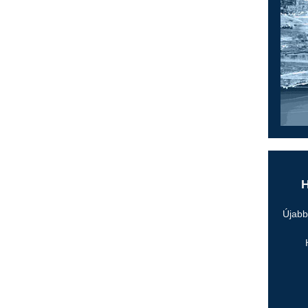
H
Újabb