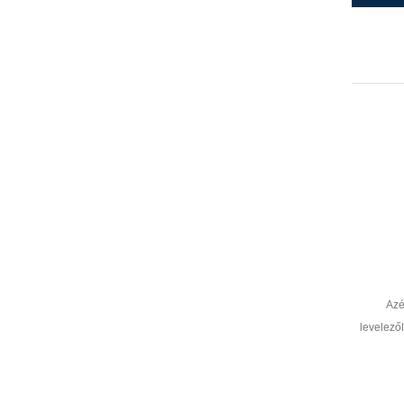
Azé
levelező