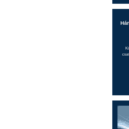
Hár
K
csa