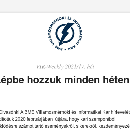
VIK-Weekly 2021/17. hét
épbe hozzuk minden héten
 Olvasónk! A BME Villamosmérnöki és Informatikai Kar hírlevelét
ndítottuk 2020 februárjában útjára, hogy kari szempontból
klődésre számot tartó eseményekről, sikerekről, kezdeményezé