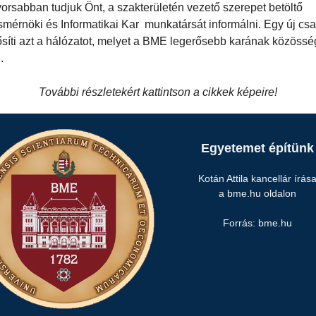
orsabban tudjuk Önt, a szakterületén vezető szerepet betöltő
mérnöki és Informatikai Kar munkatársát informálni. Egy új csa
ősíti azt a hálózatot, melyet a BME legerősebb karának közöss
l.
További részletekért kattintson a cikkek képeire!
Egyetemet építünk
Kotán Attila kancellár írás
a bme.hu oldalon
Forrás: bme.hu