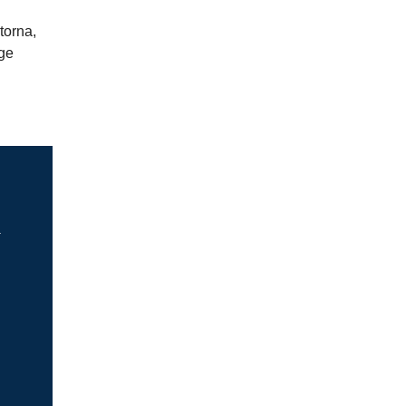
torna,
ége
a