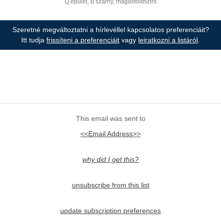
Q épület, B szárny, magasföldszint
Szeretné megváltoztatni a hírlevéllel kapcsolatos preferenciáit?
Itt tudja
frissíteni a preferenciáit
vagy
leiratkozni a listáról
.
This email was sent to
<<Email Address>>
why did I get this?
unsubscribe from this list
update subscription preferences