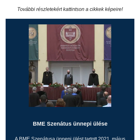
További részletekért kattintson a cikkek képeire!
BME Szenátus ünnepi ülése
A BME Szenátusa ünnepi ülést tartott 2021. május