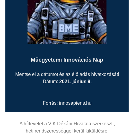
Műegyetemi Innovációs Nap
Mentse el a dátumot és az élő adás hivatkozását!
Dátum:
2021. június 9.
Forrás: innosapiens.hu
A hírlevelet a VIK Dékáni Hivatala szerkeszti,
heti rendszerességgel kerül kiküldésre.