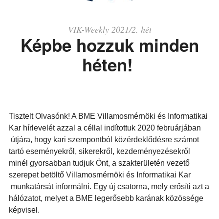
VIK-Weekly 2021/2. hét
Képbe hozzuk minden
héten!
Tisztelt Olvasónk! A BME Villamosmérnöki és Informatikai
Kar hírlevelét azzal a céllal indítottuk 2020 februárjában
útjára, hogy kari szempontból közérdeklődésre számot
tartó eseményekről, sikerekről, kezdeményezésekről
minél gyorsabban tudjuk Önt, a szakterületén vezető
szerepet betöltő Villamosmérnöki és Informatikai Kar
munkatársát informálni. Egy új csatorna, mely erősíti azt a
hálózatot, melyet a BME legerősebb karának közössége
képvisel.