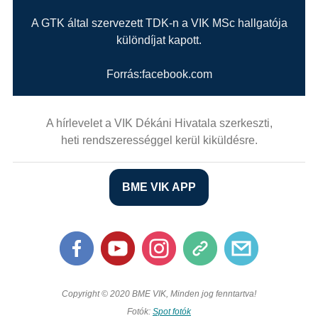
A GTK által szervezett TDK-n a VIK MSc hallgatója
különdíjat kapott.
Forrás:facebook.com
A hírlevelet a VIK Dékáni Hivatala szerkeszti,
heti rendszerességgel kerül kiküldésre.
BME VIK APP
Copyright © 2020 BME VIK, Minden jog fenntartva!
Fotók:
Spot fotók