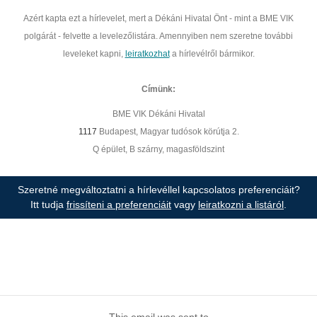
Azért kapta ezt a hírlevelet, mert a Dékáni Hivatal Önt - mint a BME VIK
polgárát - felvette a levelezőlistára. Amennyiben nem szeretne további
leveleket kapni,
leiratkozhat
a hírlevélről bármikor.
Címünk:
BME VIK Dékáni Hivatal
1117
Budapest, Magyar tudósok körútja 2.
Q épület, B szárny, magasföldszint
Szeretné megváltoztatni a hírlevéllel kapcsolatos preferenciáit?
Itt tudja
frissíteni a preferenciáit
vagy
leiratkozni a listáról
.