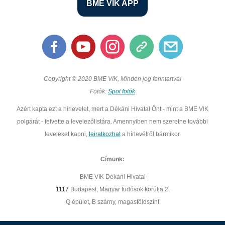
BME VIK APP
Copyright © 2020 BME VIK, Minden jog fenntartva!
Fotók:
Spot fotók
Azért kapta ezt a hírlevelet, mert a Dékáni Hivatal Önt - mint a BME VIK
polgárát - felvette a levelezőlistára. Amennyiben nem szeretne további
leveleket kapni,
leiratkozhat
a hírlevélről bármikor.
Címünk:
BME VIK Dékáni Hivatal
1117
Budapest, Magyar tudósok körútja 2.
Q épület, B szárny, magasföldszint