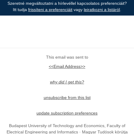
Szeretné megváltoztatni a hírlevéllel kapcsolatos preferenciáit?
Itt tudja
frissíteni a preferenciáit
vagy
leiratkozni a listáról
.
This email was sent to
<<Email Address>>
why did I get this?
unsubscribe from this list
update subscription preferences
Budapest University of Technology and Economics, Faculty of
Electrical Engineering and Informatics · Magyar Tudósok körútja