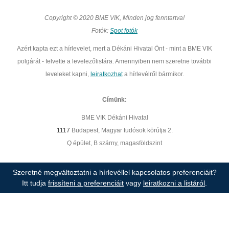
Copyright © 2020 BME VIK, Minden jog fenntartva!
Fotók:
Spot fotók
Azért kapta ezt a hírlevelet, mert a Dékáni Hivatal Önt - mint a BME VIK
polgárát - felvette a levelezőlistára. Amennyiben nem szeretne további
leveleket kapni,
leiratkozhat
a hírlevélről bármikor.
Címünk:
BME VIK Dékáni Hivatal
1117
Budapest, Magyar tudósok körútja 2.
Q épület, B szárny, magasföldszint
Szeretné megváltoztatni a hírlevéllel kapcsolatos preferenciáit?
Itt tudja
frissíteni a preferenciáit
vagy
leiratkozni a listáról
.