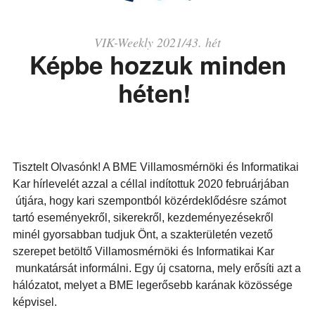
VIK-Weekly 2021/43. hét
Képbe hozzuk minden
héten!
Tisztelt Olvasónk! A BME Villamosmérnöki és Informatikai
Kar hírlevelét azzal a céllal indítottuk 2020 februárjában
útjára, hogy kari szempontból közérdeklődésre számot
tartó eseményekről, sikerekről, kezdeményezésekről
minél gyorsabban tudjuk Önt, a szakterületén vezető
szerepet betöltő Villamosmérnöki és Informatikai Kar
munkatársát informálni. Egy új csatorna, mely erősíti azt a
hálózatot, melyet a BME legerősebb karának közössége
képvisel.