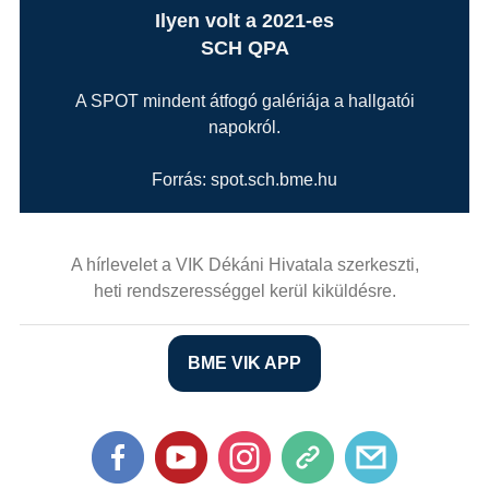
Ilyen volt a 2021-es
SCH QPA
A SPOT mindent átfogó galériája a hallgatói
napokról.
Forrás: spot.sch.bme.hu
A hírlevelet a VIK Dékáni Hivatala szerkeszti,
heti rendszerességgel kerül kiküldésre.
BME VIK APP