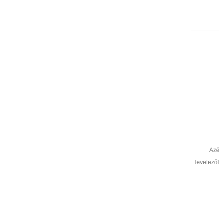
Azé
levelező