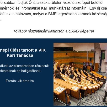
orsabban tudjuk Önt, a szakterületén vezető szerepet betöltő
mérnöki és Informatikai Kar munkatársát informálni. Egy új csa
ősíti azt a hálózatot, melyet a BME legerősebb karának közöss
l.
További részletekért kattintson a cikkek képeire!
nepi ülést tartott a VIK
Kari Tanácsa
lálunk az elismerésben részesült
oktatóknak és hallgatóknak
Forrás: vik.bme.hu