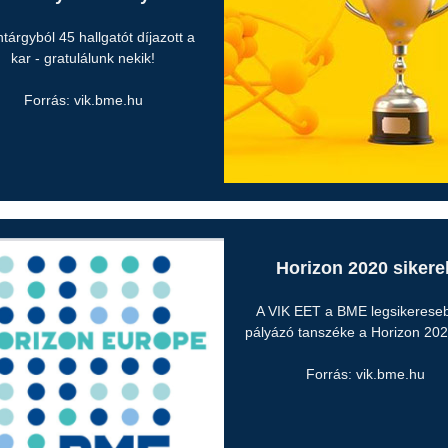
ntárgyból 45 hallgatót díjazott a
kar - gratulálunk nekik!
Forrás: vik.bme.hu
Horizon 2020 sikere
A VIK EET a BME legsikerese
pályázó tanszéke a Horizon 20
Forrás: vik.bme.hu