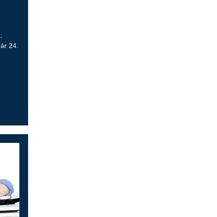
:
ár 24.