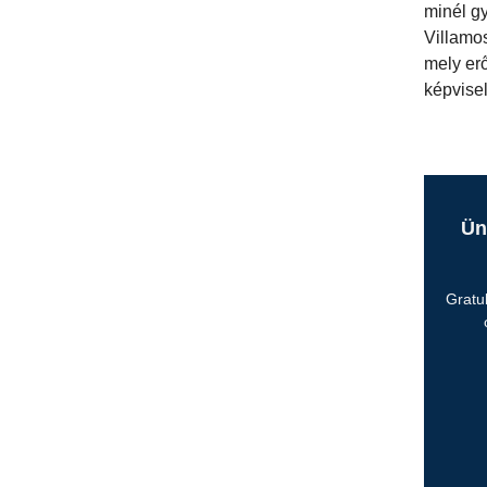
minél gy
Villamos
mely er
képvise
Ün
Gratu