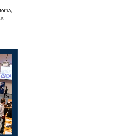
torna,
ége