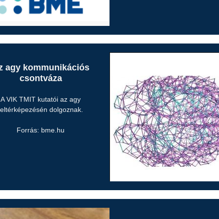
z agy kommunikációs
csontváza
A VIK TMIT kutatói az agy
feltérképezésén dolgoznak.
Forrás: bme.hu