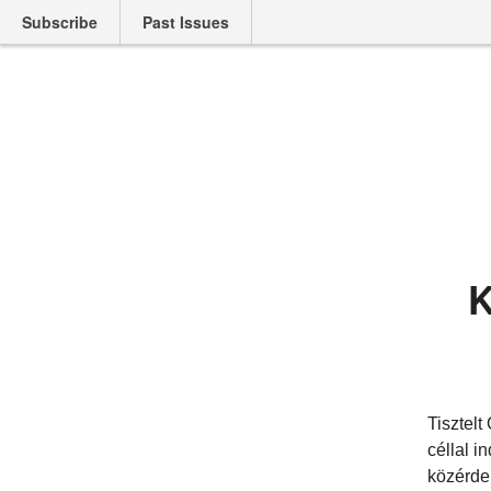
Subscribe
Past Issues
K
Tisztelt
céllal i
közérde