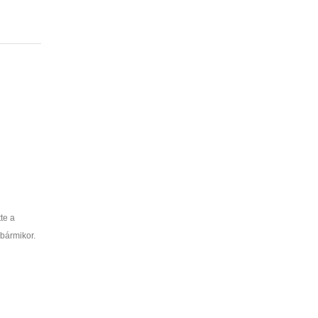
te a
 bármikor.