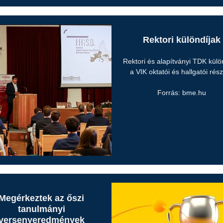
Rektori különdíjak
Rektori és alapítványi TDK külö
a VIK oktatói és hallgatói rés
Forrás: bme.hu
Megérkeztek az őszi
tanulmányi
versenyeredmények