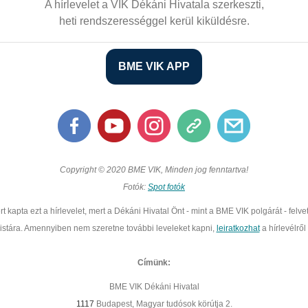
A hírlevelet a VIK Dékáni Hivatala szerkeszti,
heti rendszerességgel kerül kiküldésre.
BME VIK APP
Copyright © 2020 BME VIK, Minden jog fenntartva!
Fotók:
Spot fotók
rt kapta ezt a hírlevelet, mert a Dékáni Hivatal Önt - mint a BME VIK polgárát - felvet
listára. Amennyiben nem szeretne további leveleket kapni,
leiratkozhat
a hírlevélről
Címünk:
BME VIK Dékáni Hivatal
1117
Budapest, Magyar tudósok körútja 2.