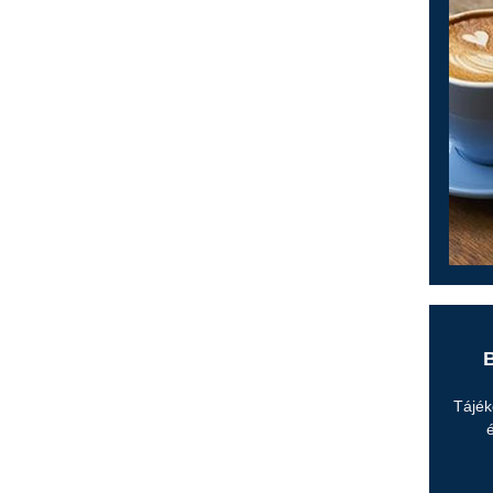
B
Tájék
é