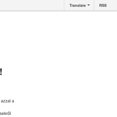
Translate
RSS
!
 azzal a
sekről