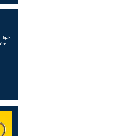
ndíjak
zére