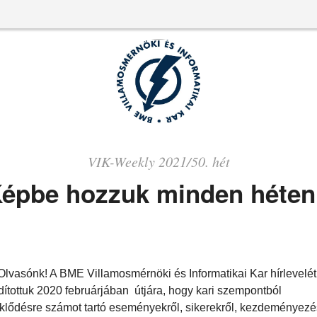
VIK-Weekly 2021/50. hét
épbe hozzuk minden héten
 Olvasónk! A BME Villamosmérnöki és Informatikai Kar hírlevelét
ndítottuk 2020 februárjában útjára, hogy kari szempontból
klődésre számot tartó eseményekről, sikerekről, kezdeményezé