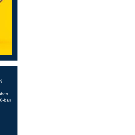
k
bben
20-ban