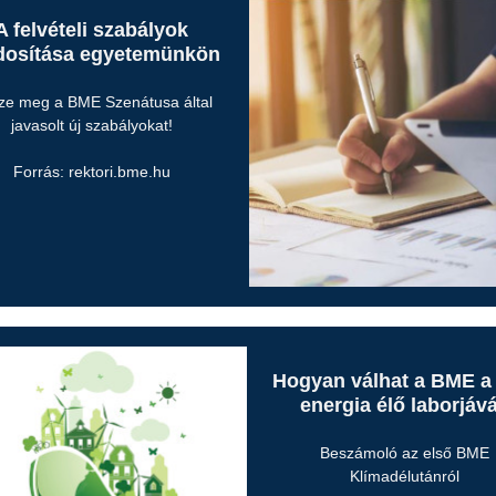
A felvételi szabályok
osítása egyetemünkön
ze meg a BME Szenátusa által
javasolt új szabályokat!
Forrás: rektori.bme.hu
Hogyan válhat a BME a
energia élő laborjáv
Beszámoló az első BME
Klímadélutánról