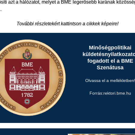
ősíti azt a hálózatot, melyet a BME legerősebb karának közöss
l.
További részletekért kattintson a cikkek képeire!
Minőségpolitikai
küldetésnyilatkozat
fogadott el a BME
Szenátusa
Olvassa el a mellékletben
Forrás:rektori.bme.hu