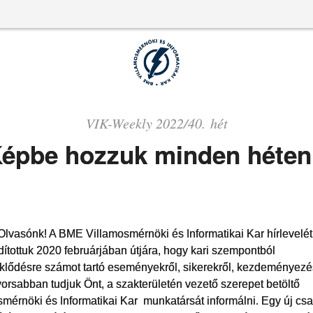
VIK-Weekly 2022/40. hét
épbe hozzuk minden héten
 Olvasónk! A BME Villamosmérnöki és Informatikai Kar hírlevelét
ndítottuk 2020 februárjában útjára, hogy kari szempontból
klődésre számot tartó eseményekről, sikerekről, kezdeményezé
orsabban tudjuk Önt, a szakterületén vezető szerepet betöltő
mérnöki és Informatikai Kar munkatársát informálni. Egy új csa