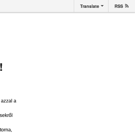
Translate
RSS
!
 azzal a
sekről
torna,