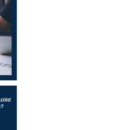
 zöld
á?