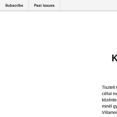
Subscribe
Past Issues
K
Tisztelt
céllal i
közérde
minél gy
Villamos