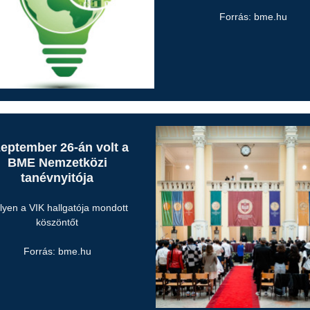
Forrás: bme.hu
eptember 26-án volt a
BME Nemzetközi
tanévnyitója
yen a VIK hallgatója mondott
köszöntőt
Forrás: bme.hu