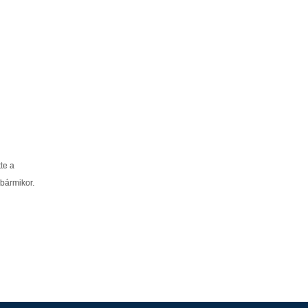
te a
 bármikor.