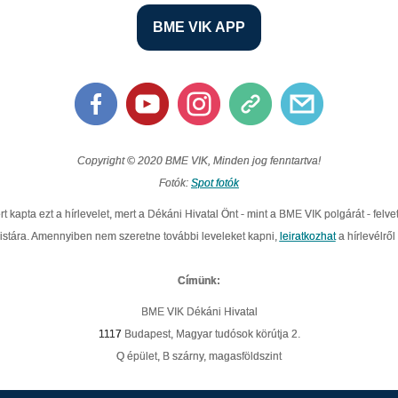
BME VIK APP
Copyright © 2020 BME VIK, Minden jog fenntartva!
Fotók:
Spot fotók
rt kapta ezt a hírlevelet, mert a Dékáni Hivatal Önt - mint a BME VIK polgárát - felvet
listára. Amennyiben nem szeretne további leveleket kapni,
leiratkozhat
a hírlevélről
Címünk:
BME VIK Dékáni Hivatal
1117
Budapest, Magyar tudósok körútja 2.
Q épület, B szárny, magasföldszint