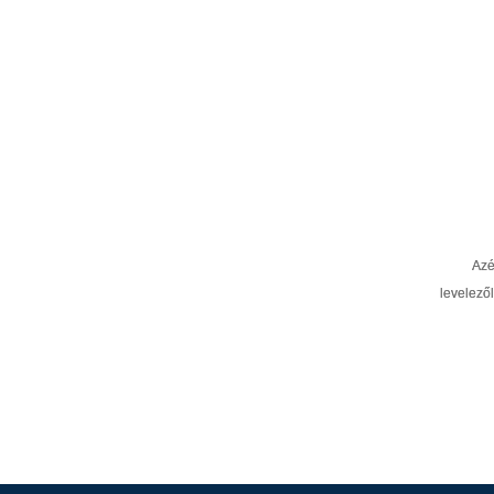
Azé
levelező