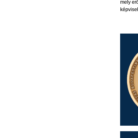
mely er
képvise