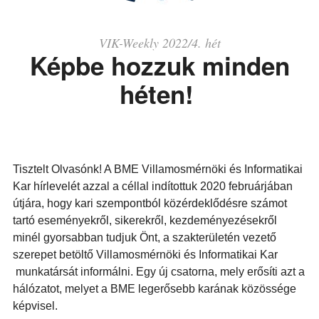
VIK-Weekly 2022/4. hét
Képbe hozzuk minden
héten!
Tisztelt Olvasónk! A BME Villamosmérnöki és Informatikai
Kar hírlevelét azzal a céllal indítottuk 2020 februárjában
útjára, hogy kari szempontból közérdeklődésre számot
tartó eseményekről, sikerekről, kezdeményezésekről
minél gyorsabban tudjuk Önt, a szakterületén vezető
szerepet betöltő Villamosmérnöki és Informatikai Kar
munkatársát informálni. Egy új csatorna, mely erősíti azt a
hálózatot, melyet a BME legerősebb karának közössége
képvisel.