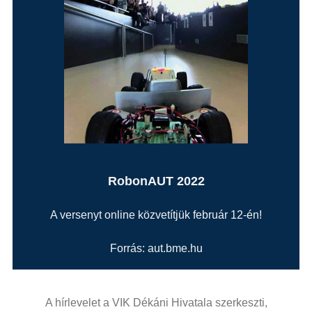
RobonAUT 2022
A versenyt online közvetítjük február 12-én!
Forrás: aut.bme.hu
A hírlevelet a VIK Dékáni Hivatala szerkeszti,