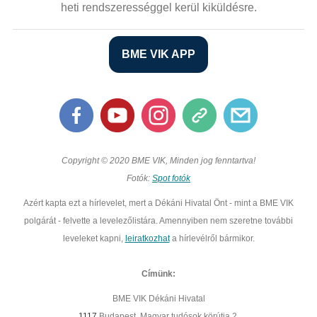
heti rendszerességgel kerül kiküldésre.
BME VIK APP
Copyright © 2020 BME VIK, Minden jog fenntartva!
Fotók:
Spot fotók
Azért kapta ezt a hírlevelet, mert a Dékáni Hivatal Önt - mint a BME VIK
polgárát - felvette a levelezőlistára. Amennyiben nem szeretne további
leveleket kapni,
leiratkozhat
a hírlevélről bármikor.
Címünk:
BME VIK Dékáni Hivatal
1117
Budapest, Magyar tudósok körútja 2.