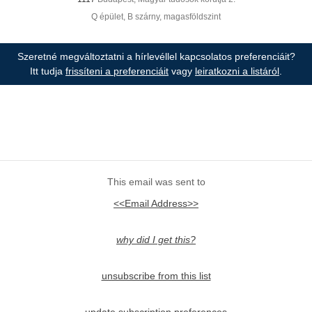
Q épület, B szárny, magasföldszint
Szeretné megváltoztatni a hírlevéllel kapcsolatos preferenciáit?
Itt tudja
frissíteni a preferenciáit
vagy
leiratkozni a listáról
.
This email was sent to
<<Email Address>>
why did I get this?
unsubscribe from this list