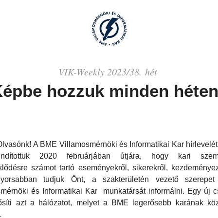
VIK-Weekly 2023/38. hét
épbe hozzuk minden héten
 Olvasónk! A BME Villamosmérnöki és Informatikai Kar hírlevelét
indítottuk 2020 februárjában útjára, hogy kari szem
klődésre számot tartó eseményekről, sikerekről, kezdeménye
yorsabban tudjuk Önt, a szakterületén vezető szerepet 
mérnöki és Informatikai Kar munkatársát informálni. Egy új c
ősíti azt a hálózatot, melyet a BME legerősebb karának kö
.