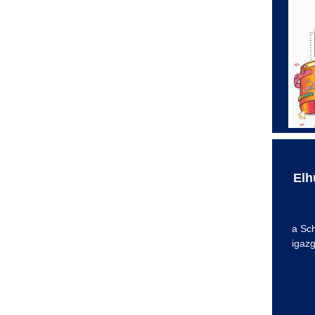
Elh
a Sc
igazg