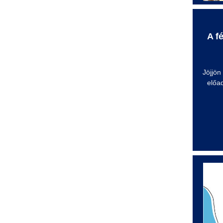
A f
Jöjjön
előa