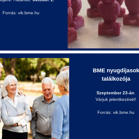
Forrás: vik.bme.hu
BME nyugdíjaso
találkozója
Szeptember 23-án
.
Várjuk jelentkezését!
Forrás: vik.bme.hu