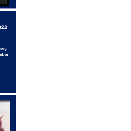
023
 meg
mber