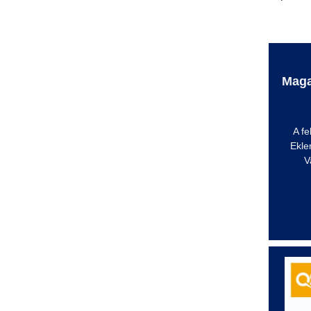
Maga
A fe
Ekle
V