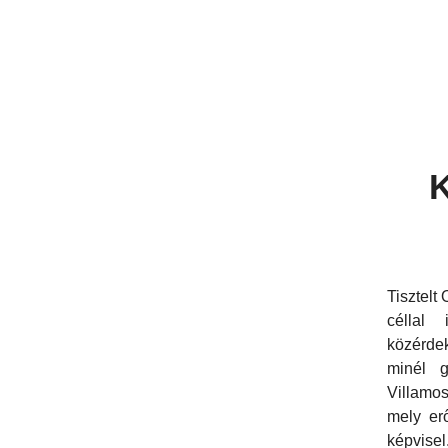
K
Tisztelt
céllal 
közérde
minél g
Villamos
mely er
képvisel