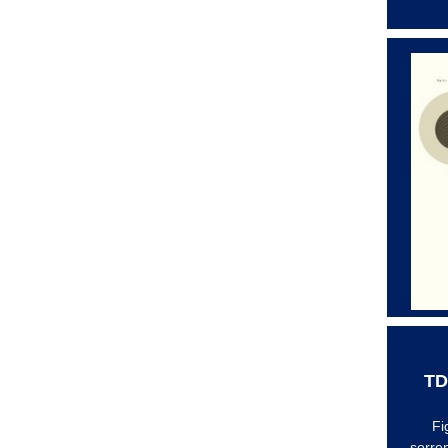
TD
Fi
sorre