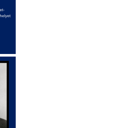
et-
helyet