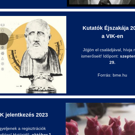
Kutatók Éjszakája 2
a VIK-en
Jöjjön el családjával, hívja
ismerőseit! Időpont:
szepte
29.
Forrás: bme.hu
K jelentkezés 2023
gyeljenek a regisztrációk
ndjére! Határidő:
október 1.