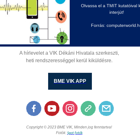
Olvassa el a TMIT kutatóival 
interjút!
Forrás: computerworld.
A hírlevelet a VIK Dékáni Hivatala szerkeszti,
heti rendszerességgel kerül kiküldésre.
BME VIK APP
Copyright © 2023 BME VIK, Minden jog fenntartva!
Fotók:
Spot fotók