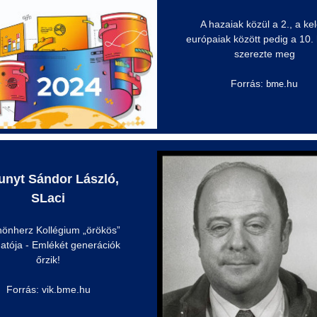
A hazaiak közül a 2., a kel
európaiak között pedig a 10. 
szerezte meg
Forrás:
.hu
bme
unyt Sándor László,
SLaci
hönherz Kollégium „örökös”
atója - Emlékét generációk
őrzik!
Forrás: vik.bme.hu