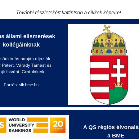
További részletekért kattintson a cikkek képeire!
s állami elismerések
kollégáinknak
lsőoktatás napján díjazták
r Pétert, Várady Tamást és
ajk Istvánt. Gratulálunk!
Forrás:
vik.bme.hu
A QS régiós élvonal
a BME