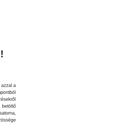
!
 azzal a
pontból
zésekről
betöltő
satorna,
zössége