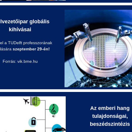
élvezetőipar globális
kihívásai
 el a TUDelft professzorának
dására
szeptember 29-én!
Forrás: vik.bme.hu
Az emberi hang
tulajdonságai,
beszédszintézis