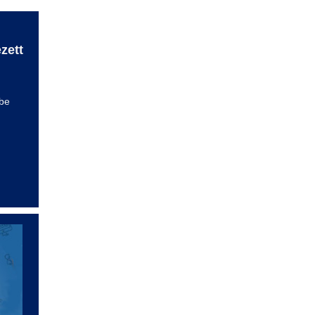
zett
be