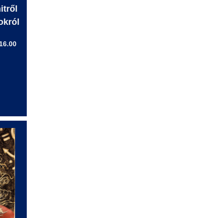
itről
okról
16.00