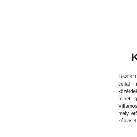
K
Tisztelt
céllal 
közérde
minél g
Villamos
mely er
képvisel