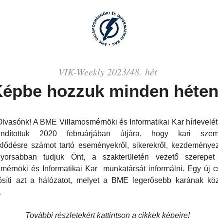
VIK-
Weekly
2023/48. hét
épbe hozzuk minden héten
 Olvasónk! A BME Villamosmérnöki és Informatikai Kar hírlevelét
indítottuk 2020 februárjában útjára, hogy kari szem
klődésre számot tartó eseményekről, sikerekről, kezdeménye
yorsabban tudjuk Önt, a szakterületén vezető szerepet 
mérnöki és Informatikai
Kar munkatársát
informálni. Egy új c
ősíti azt a hálózatot, melyet a BME legerősebb
karának
köz
.
További részletekért kattintson a cikkek képeire!