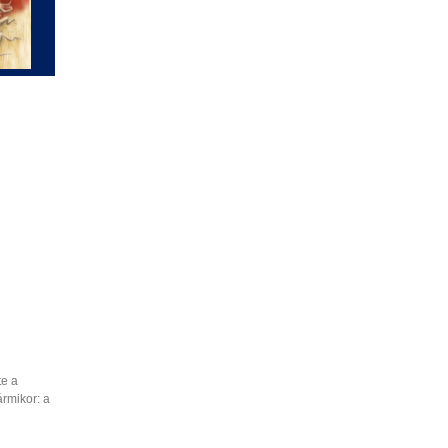
te a
ármikor: a