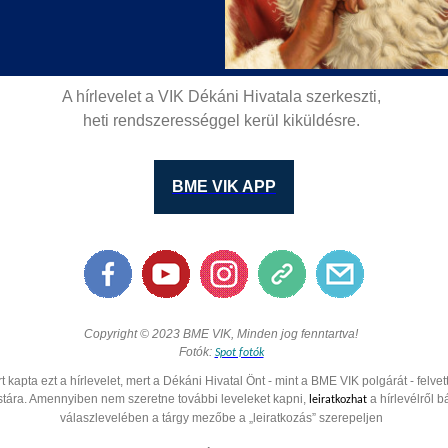
A hírlevelet a VIK Dékáni Hivatala szerkeszti,
heti rendszerességgel kerül kiküldésre.
BME VIK APP
Copyright © 2023 BME VIK, Minden jog fenntartva!
Fotók:
Spot fotók
t kapta ezt a hírlevelet, mert a Dékáni Hivatal Önt - mint a BME VIK polgárát - felvet
istára. Amennyiben nem szeretne további leveleket kapni,
a hírlevélről b
leiratkozhat
válaszlevelében a tárgy mezőbe a „leiratkozás” szerepeljen