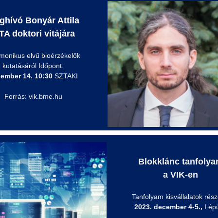
ghívó Bonyár Attila
A doktori vitájára
zmonikus
elvű
bioérzékelők
kutatásáról Időpont:
ember 14. 10:30
SZTAKI
Forrás: vik.bme.hu
Blokklánc tanfoly
a VIK-en
Tanfolyam kisvállalatok rész
2023. december 4-5.,
I épü