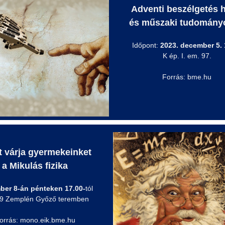
Adventi beszélgetés h
és műszaki tudomány
Időpont:
2023. december 5. 
K ép. I. em. 97.
Forrás: bme.hu
t várja gyermekeinket
a Mikulás fizika
ber 8-án
pénteken 17.00-
tól
9 Zemplén Győző teremben
orrás: mono.eik.bme.hu