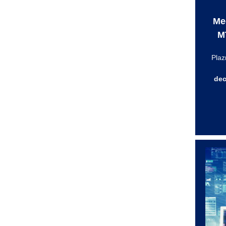
Me
MT
Pla
dec