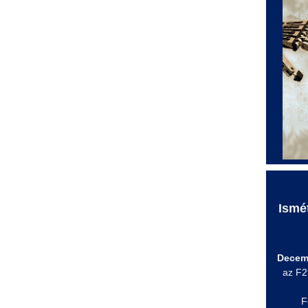
Ismé
Decem
az F2
F