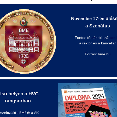
N
ülése
ovember 27-én
a Szenátus
Fontos témákról számolt 
a rektor és a kancellár
Forrás: bme.hu
lső helyen a HVG
rangsorban
sszefoglaló a BME és a VIK