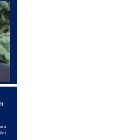
am
ére.
let