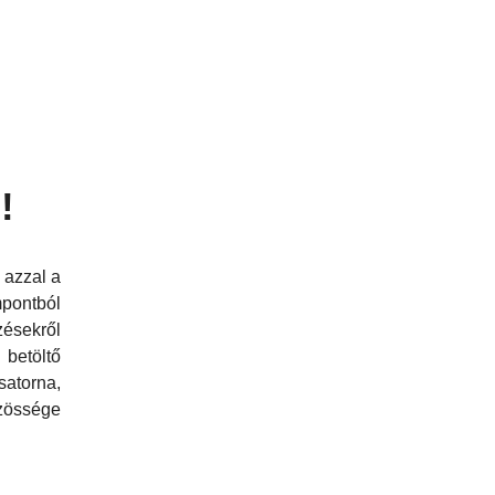
!
 azzal a
pontból
zésekről
betöltő
satorna,
össége