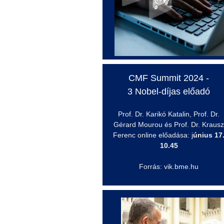
CMF Summit 2024 -
3 Nobel-díjas előadó
Prof. Dr.
Karikó
Katalin, Prof. Dr.
Gérard
Mourou
és Prof. Dr. Krausz
Ferenc online előadása: j
únius 17
10.45
Forrás: vik.bme.hu