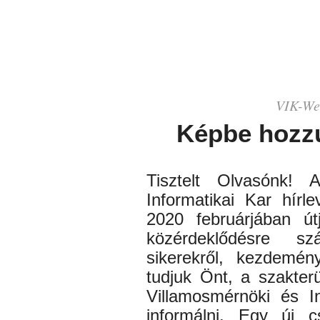
VIK-
We
Képbe hozz
Tisztelt Olvasónk!
Informatikai Kar hírle
2020 februárjában út
közérdeklődésre sz
sikerekről, kezdemén
tudjuk Önt, a szakter
Villamosmérnöki és I
informálni. Egy új c