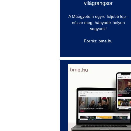
világrangsor
A Műegyetem egyre feljebb lép -
nézze meg, hányadik helyen
vagyunk!
Forrás: b
me.hu