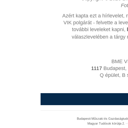
Fo
Azért kapta ezt a hírlevelet,
VIK polgárát - felvette a le
további leveleket kapni,
válaszlevelében a tárgy 
BME VI
1117
Budapest, 
Q épület, B 
Budapesti Műszaki és Gazdaságtudom
Magyar Tudósok körútja 2. · 