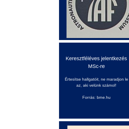
Keresztféléves jelentkezés
MSc
-re
Értesítse hallgatóit, ne maradjon le
az, aki velünk számol!
Forrás: bme.hu