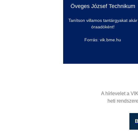
Öveges
József Technikum
Tanítson villamos tantárgyakat akár
óraadóként!
Forrás: vik.bme.hu
A hírlevelet a VI
heti rendszere
B