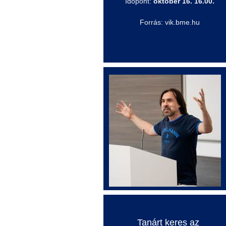
Időpont:
október 16. 16.00.
Forrás: vik.bme.hu
Tanárt keres az