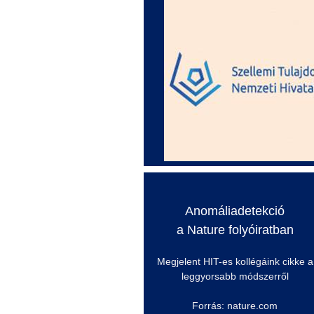
Anomáliadetekció
a
Nature
folyóiratban
Megjelent HIT-es kollégáink cikke a
leggyorsabb módszerről
Forrás: nature.com