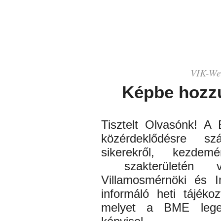
VIK-
We
Képbe hozz
Tisztelt Olvasónk! A
közérdeklődésre sz
sikerekről, kezde
szakterületén
vez
Villamosmérnöki és I
informáló heti tájékoz
melyet a BME leg