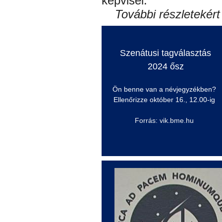
képvisel.
További részletekért
Szenátusi tagválasztás
2024 ősz
Ön benne van a névjegyzékben?
Ellenőrizze október 16., 12.00-ig
Forrás: vik.bme.hu