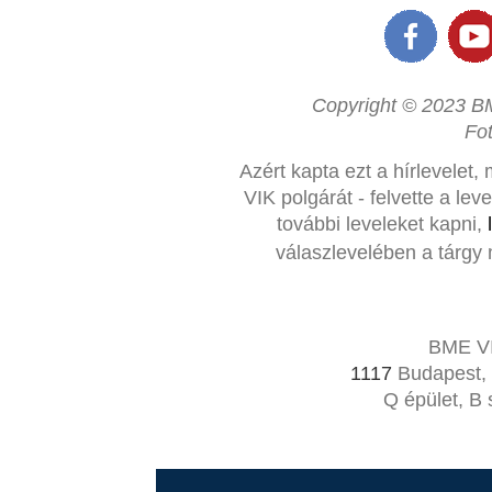
Copyright © 2023 BM
Fo
Azért kapta ezt a hírlevelet,
VIK polgárát - felvette a le
további leveleket kapni,
válaszlevelében a tárgy 
BME VI
1117
Budapest, 
Q épület, B 