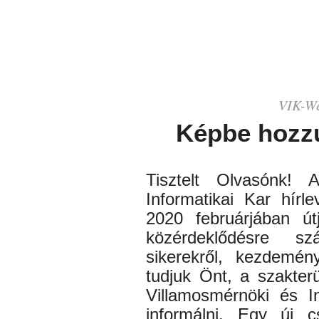
VIK-
We
Képbe hozz
Tisztelt Olvasónk!
Informatikai Kar hírle
2020 februárjában út
közérdeklődésre sz
sikerekről, kezdemén
tudjuk Önt, a szakter
Villamosmérnöki és I
informálni. Egy új c