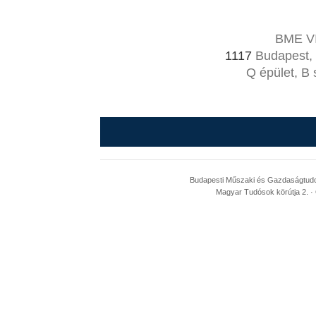
BME VI
1117
Budapest, 
Q épület, B 
Budapesti Műszaki és Gazdaságtudom
Magyar Tudósok körútja 2. · 