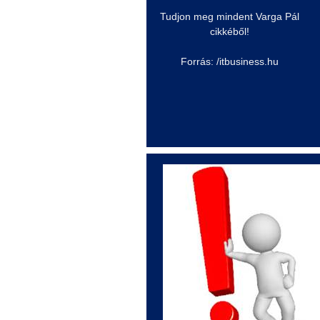
Tudjon meg mindent Varga Pál
cikkéből!
Forrás: /itbusiness.hu