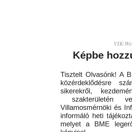
VIK-
We
Képbe hozz
Tisztelt Olvasónk! A 
közérdeklődésre szá
sikerekről, kezdem
szakterületén
veze
Villamosmérnöki és Inf
informáló heti tájékozt
melyet a BME lege