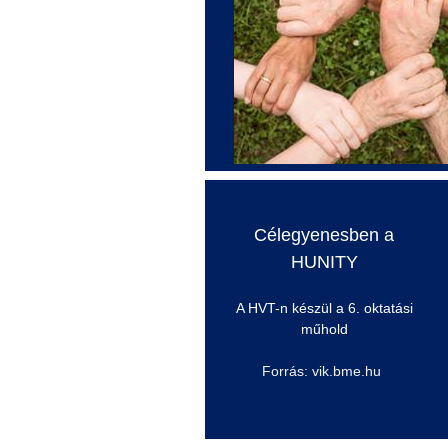
Célegyenesben a
HUNITY
A HVT-n készül a 6. oktatási
műhold
Forrás: vik.bme.hu