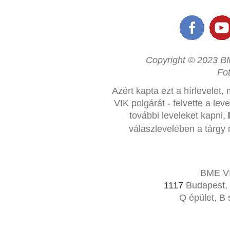
Copyright © 2023 BM
Fo
Azért kapta ezt a hírlevelet,
VIK polgárát - felvette a le
további leveleket kapni,
válaszlevelében a tárgy 
BME VI
1117
Budapest, 
Q épület, B 