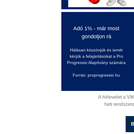
Adó 1% - már most
gondoljon rá
Hálásan köszönjük és ismét
kérjük a felajánlásokat a Pro
Progressio Alapítvány számára
Forrás: proprogressio.hu
A hírlevelet a VI
heti rendszere
B