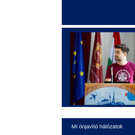
MI önjavító hálózatok