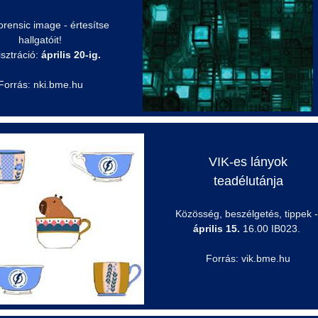
orensic
image - értesítse
hallgatóit!
sztráció:
április 20-ig.
Forrás: nki.bme.hu
VIK-es lányok
teadélutánja
Közösség, beszélgetés, tippek -
április 15.
16.00 IB023.
Forrás: vik.bme.hu