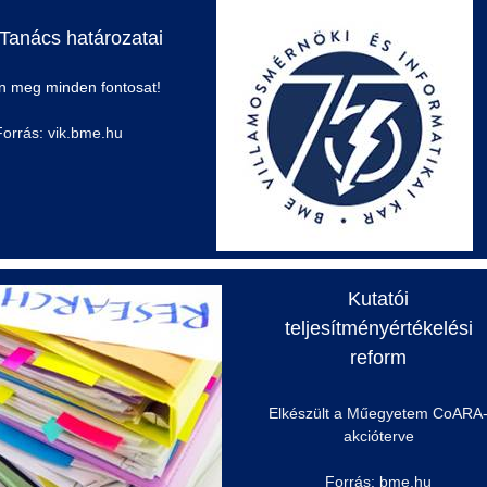
 Tanács határozatai
on meg minden
fontosat
!
Forrás: vik.bme.hu
Kutatói
teljesítményértékelési
reform
Elkészült a Műegyetem
CoARA
akcióterve
Forrás: bme.hu