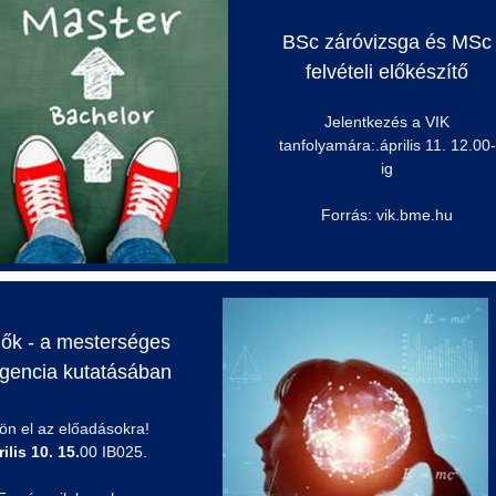
BSc
záróvizsga és
MSc
felvételi előkészítő
Jelentkezés a VIK
tanfolyamára:.
április
11. 12.00-
ig
Forrás: vik.bme.hu
Nők - a mesterséges
ligencia kutatásában
jön el az előadásokra!
ilis 10. 15.
00 IB025.