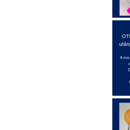
OT
után
A ma 
D