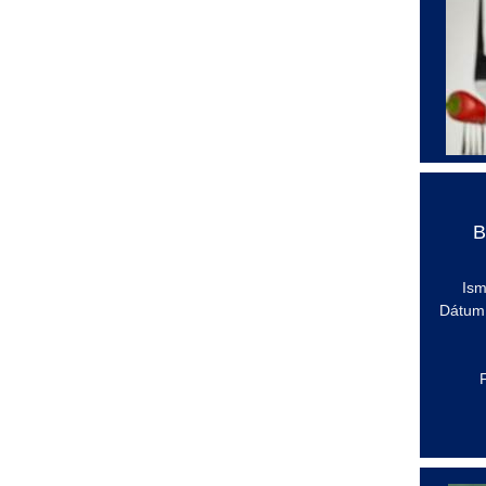
B
Ism
Dátum