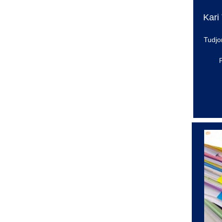
Kari
Tudj