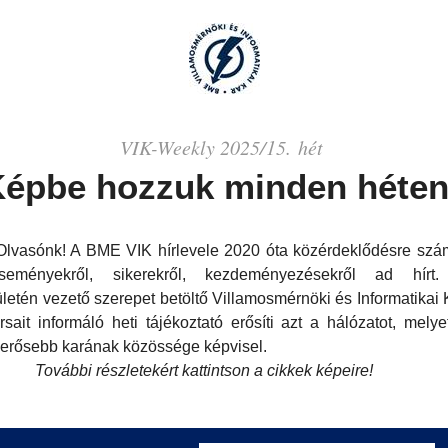
VIK-
Weekly
2025/15. hét
épbe hozzuk minden héten
 Olvasónk! A BME VIK hírlevele 2020 óta közérdeklődésre szá
eseményekről, sikerekről, kezdeményezésekről ad hír
ületén
vezető szerepet betöltő Villamosmérnöki és Informatikai 
sait informáló heti tájékoztató erősíti azt a hálózatot, melye
gerősebb
karának
közössége képvisel.
További részletekért kattintson a cikkek képeire!