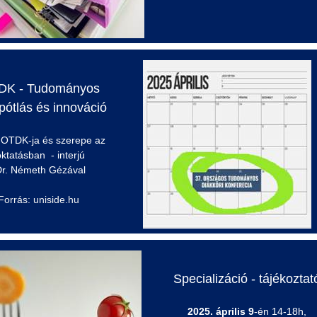
DK - Tudományos
pótlás és innováció
OTDK-ja és szerepe az
oktatásban
-
interjú
r. Németh Gézával
Forrás: uniside.hu
Specializáció - tájékoztat
2025. április 9
-én 14-18h,