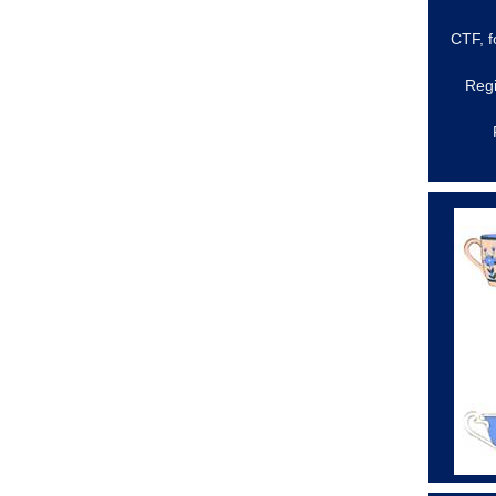
CTF,
f
Regi