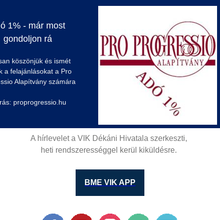
ó 1% - már most
gondoljon rá
san köszönjük és ismét
k a felajánlásokat a Pro
ssio Alapítvány számára
rás: proprogressio.hu
A hírlevelet a VIK Dékáni Hivatala szerkeszti,
heti rendszerességgel kerül kiküldésre.
BME VIK APP