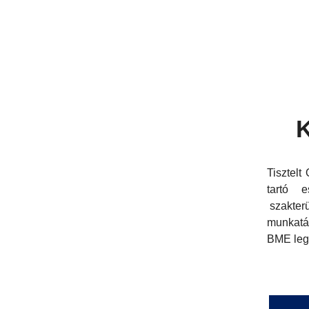
K
Tisztelt
tartó 
szakter
munkatár
BME le