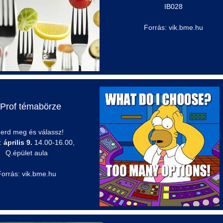
IB028
Forrás: vik.bme.hu
Prof
témabörze
erd meg és válassz!
:
április 9.
14.00-16.00,
Q.épület
aula
Forrás: vik.bme.hu