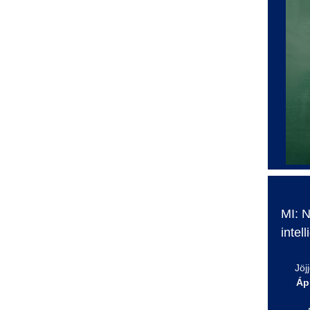
MI: 
intel
Jöj
Ápr