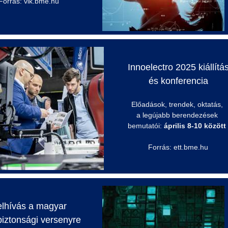
Forrás: vik.bme.hu
Innoelectro
2025 kiállítá
és konferencia
Előadások, trendek, oktatás,
a legújabb berendezések
bemutatói:
április 8-10 között
Forrás: ett.bme.hu
lhívás a magyar
biztonsági
versenyre