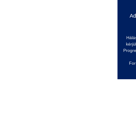
Ad
Hálá
kérjü
Progre
For