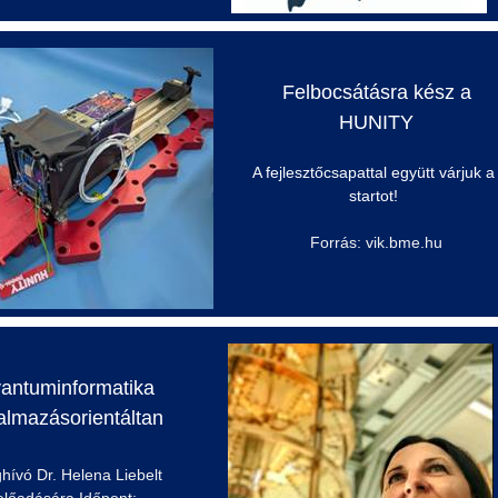
Felbocsátásra kész a
HUNITY
A fejlesztőcsapattal együtt várjuk a
startot!
Forrás: vik.bme.hu
antuminformatika
almazásorientáltan
hívó Dr. Helena
Liebelt