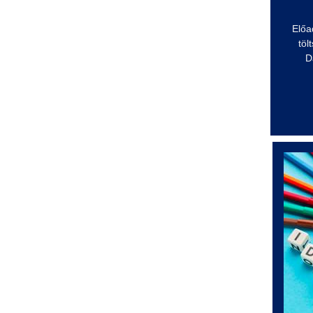
Előa
töl
D