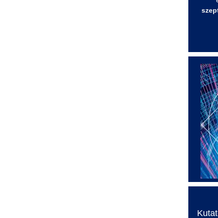
szep
Kuta