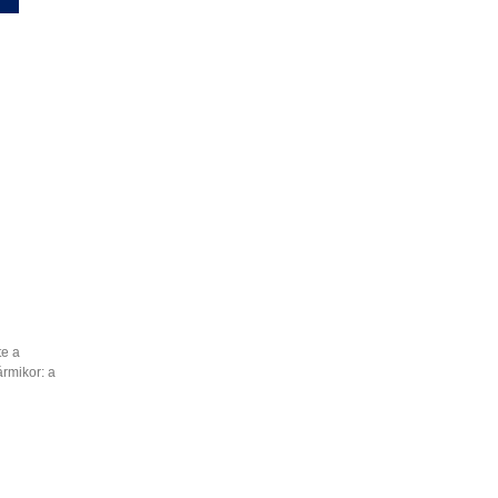
te a
ármikor: a