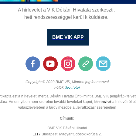
A hírlevelet a VIK Dékáni Hivatala szerkeszti,
heti rendszerességgel kerül kiküldésre.
BME VIK APP
Copyright © 2023 BME VIK, Minden jog fenntartva!
Fotók:
Spot fotók
t kapta ezt a hírlevelet, mert a Dékáni Hivatal Önt - mint a BME VIK polgárát - felvet
istára. Amennyiben nem szeretne további leveleket kapni,
a hírlevélről b
leiratkozhat
válaszlevelében a tárgy mezőbe a „leiratkozás” szerepeljen
Címünk:
BME VIK Dékáni Hivatal
1117
Budapest, Magyar tudósok körútja 2.