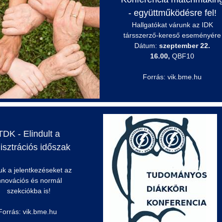
- együttműködésre fel!
Hallgatókat várunk az IDK
társszerző-kereső eseményére
Dátum:
szeptember 22.
16.00,
QBF10
Forrás: vik.bme.hu
TDK - Elindult a
isztrációs időszak
uk a jelentkezéseket az
nnovációs és normál
szekciókba is!
Forrás: vik.bme.hu