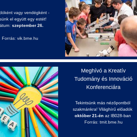
dóként vagy vendégként -
tsünk el együtt egy estét!
átum:
szeptember 26.
Forrás: vik.bme.hu
Meghívó a Kreatív
Tudomány és Innováció
Konferenciára
Tekintsünk más nézőpontból
szakmánkra! Világhírű előadók
október 21-én
az IB028-ban
Forrás: tmit.bme.hu