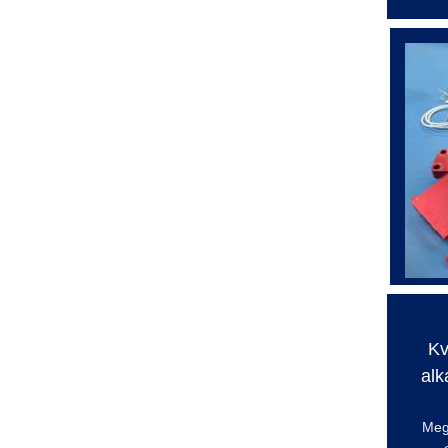
Kv
alk
Meg