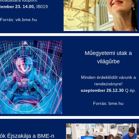
előadására Időpont:
tember 23. 14.00,
IB019.
Forrás: vik.bme.hu
Műegyetemi utak a
világűrbe
Minden érdeklődőt várunk a
rendezvényre!
szeptember 26.12.30
Q ép.
Forrás: bme.hu
tók Éjszakája a BME-n