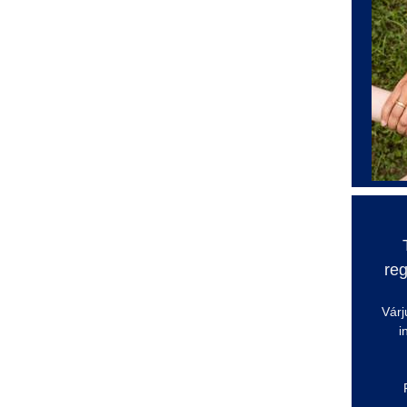
reg
Várj
i