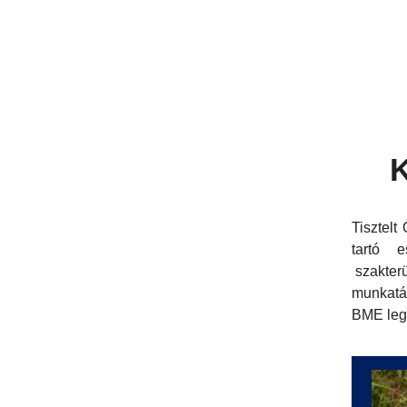
K
Tisztelt
tartó 
szakter
munkatár
BME le