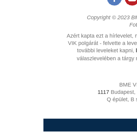
Copyright © 2023 BM
Fo
Azért kapta ezt a hírlevelet,
VIK polgárát - felvette a le
további leveleket kapni,
válaszlevelében a tárgy 
BME VI
1117
Budapest, 
Q épület, B 