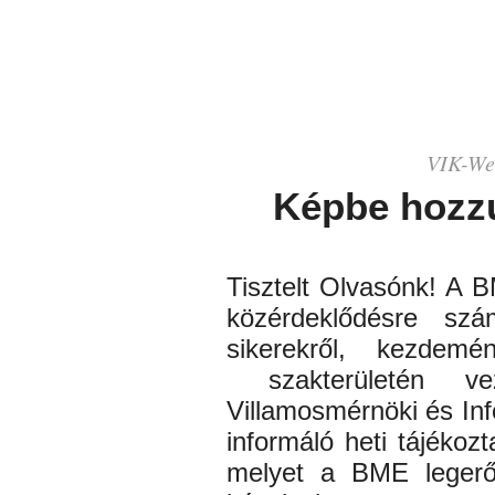
VIK-
We
Képbe hozz
Tisztelt Olvasónk! A 
közérdeklődésre szá
sikerekről, kezdem
szakterületén
veze
Villamosmérnöki és Inf
informáló heti tájékozt
melyet a BME lege