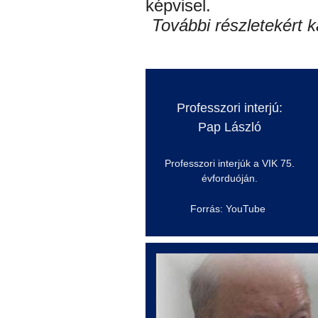
képvisel.
További részletekért k
Professzori interjú:
Pap László
Professzori interjúk a VIK 75.
évforduóján
.
Forrás: YouTube