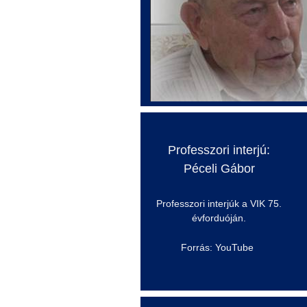
Professzori interjú:
Péceli Gábor
Professzori interjúk a VIK 75.
évforduóján
.
Forrás: YouTube