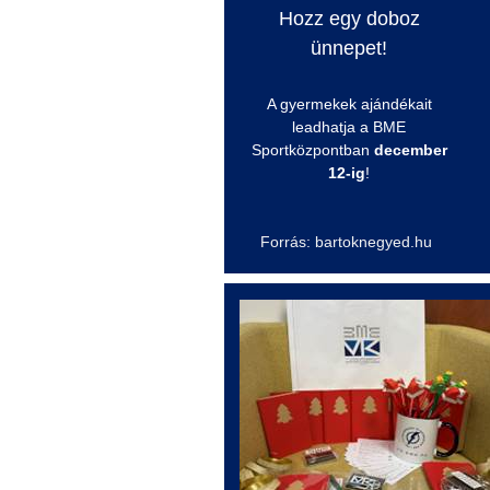
Hozz egy doboz
ünnepet!
A gyermekek ajándékait
leadhatja a BME
Sportközpontban
december
12-ig
!
Forrás: bartoknegyed.hu