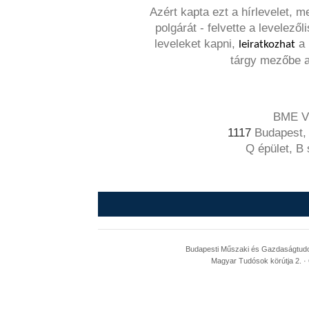
Azért kapta ezt a hírlevelet, 
polgárát - felvette a levelez
leveleket kapni,
a 
leiratkozhat
tárgy mezőbe a
BME VI
1117
Budapest, 
Q épület, B
Budapesti Műszaki és Gazdaságtudom
Magyar Tudósok körútja 2. · 