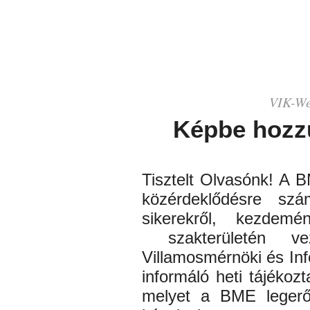
VIK-
We
Képbe hozz
Tisztelt Olvasónk! A 
közérdeklődésre szá
sikerekről, kezdem
szakterületén
veze
Villamosmérnöki és Inf
informáló heti tájékozt
melyet a BME lege