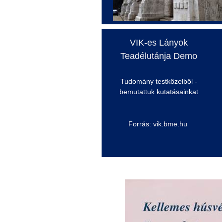
VIK-es Lányok
Teadélutánja
Demo
Tudomány testközelből -
bemutattuk kutatásainkat
Forrás: vik.bme.hu