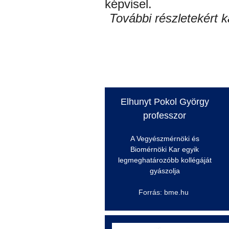
képvisel.
További részletekért k
Elhunyt Pokol György
professzor
A Vegyészmérnöki és
Biomérnöki
Kar egyik
legmeghatározóbb kollégáját
gyászolja
Forrás: bme.hu