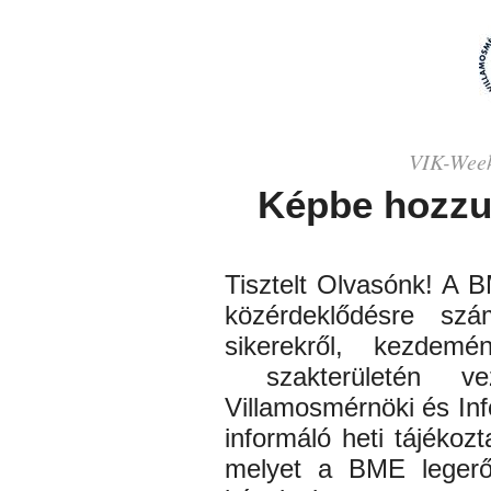
VIK-
Wee
Képbe hozzu
Tisztelt Olvasónk! A 
közérdeklődésre szá
sikerekről, kezdem
szakterületén
veze
Villamosmérnöki és Inf
informáló heti tájékozt
melyet a BME lege