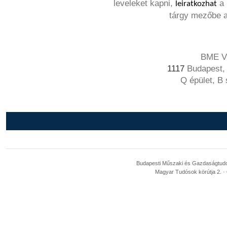
leveleket kapni,
a 
leiratkozhat
tárgy mezőbe a
BME VI
1117
Budapest, 
Q épület, B
Budapesti Műszaki és Gazdaságtudom
Magyar Tudósok körútja 2. · 