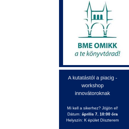
A kutatástól a piacig -
workshop
innovátoroknak
Mi kell a sikerhez? Jöjjön el!
Dátum:
április 7. 10:00 óra
Helyszín: K épület Díszterem