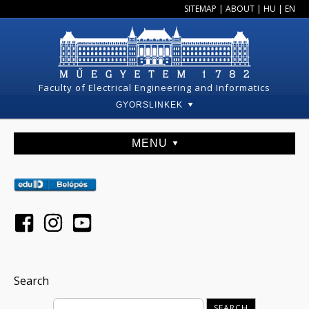
SITEMAP
|
ABOUT
|
HU
|
EN
Faculty of Electrical Engineering and Informatics
GYORSLINKEK
MENU
Search