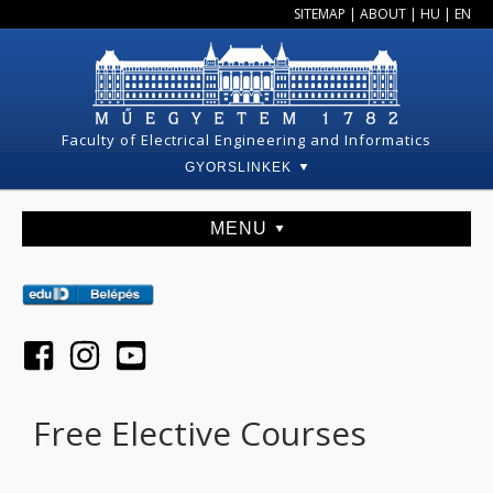
SITEMAP
|
ABOUT
|
HU
|
EN
Faculty of Electrical Engineering and Informatics
GYORSLINKEK
MENU
Free Elective Courses