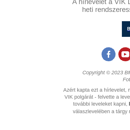
A hírlevelet a VIK 
heti rendszeres
B
Copyright © 2023 BM
Fo
Azért kapta ezt a hírlevelet,
VIK polgárát - felvette a le
további leveleket kapni,
válaszlevelében a tárgy 