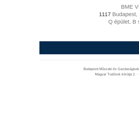
BME VI
1117
Budapest, 
Q épület, B 
Budapesti Műszaki és Gazdaságtudom
Magyar Tudósok körútja 2. · 