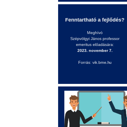
Fenntartható a fejlődés?
Meghívó
Szépvölgyi János professor
emeritus előadására:
2023. november 7.
Forrás: vik.bme
.hu