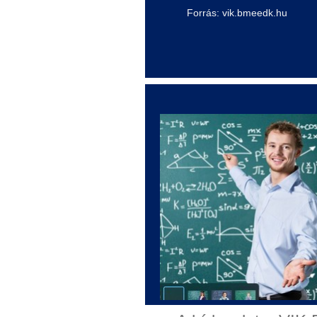
Forrás: vik.bmeedk.hu