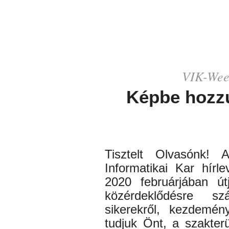
VIK-
Wee
Képbe hozz
Tisztelt Olvasónk!
Informatikai Kar hírle
2020 februárjában út
közérdeklődésre sz
sikerekről, kezdemén
tudjuk Önt, a szakter