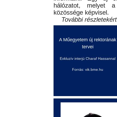
hálózatot, melyet
közössége képvisel.
További részletekért
A Műegyetem új rektorának
tervei
Exkluzív interjú Charaf
Hassannal
Forrás: vik.bme.hu