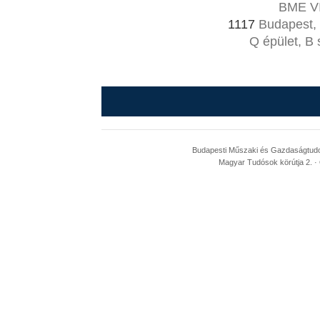
BME VI
1117
Budapest, 
Q épület, B 
Budapesti Műszaki és Gazdaságtudom
Magyar Tudósok körútja 2. · 