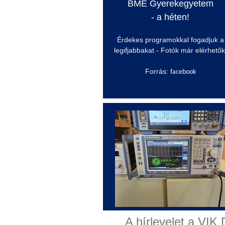
BME Gyerekegyetem
- a héten!
Érdekes programokkal fogadjuk a
legifjabbakat - Fotók már elérhetők
Forrás: f
acebook
A hírlevelet a VIK 