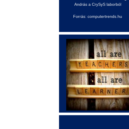
András a
CrySyS
laborból
Forrás: computertrends.hu