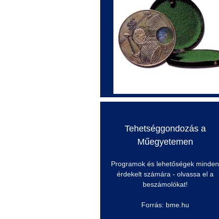
Tehetséggondozás a
Műegyetemen
Programok és lehetőségek minden
érdekelt számára - olvassa el a
beszámolókat!
Forrás: bme.hu