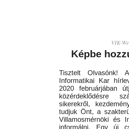
VIK-
We
Képbe hozz
Tisztelt Olvasónk!
Informatikai Kar hírle
2020 februárjában út
közérdeklődésre sz
sikerekről, kezdemén
tudjuk Önt, a szakter
Villamosmérnöki és I
informálni. Egy új c