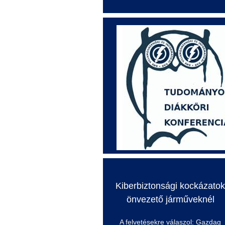
Kiberbiztonsági
kockázatok
önvezető járműveknél
A felvetésekre válaszol: Gazdag