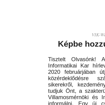
VIK-
We
Képbe hozz
Tisztelt Olvasónk!
Informatikai Kar hírle
2020 februárjában út
közérdeklődésre sz
sikerekről, kezdemén
tudjuk Önt, a szakter
Villamosmérnöki és I
informálni. Egy új c