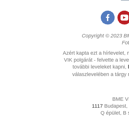
Copyright © 2023 BM
Fo
Azért kapta ezt a hírlevelet,
VIK polgárát - felvette a le
további leveleket kapni,
válaszlevelében a tárgy 
BME VI
1117
Budapest, 
Q épület, B 