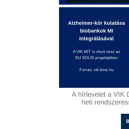
Alzheimer-kór kutatása
biobankok
MI
integrálásával
A VIK MIT is részt vesz az
EU SOLID projektjében
Forrás: vik.bme.hu
A hírlevelet a VIK 
heti rendszeres
B