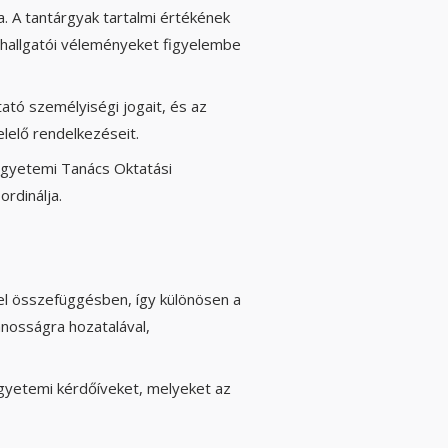
a. A tantárgyak tartalmi értékének
 hallgatói véleményeket figyelembe
ktató személyiségi jogait, és az
lelő rendelkezéseit.
 Egyetemi Tanács Oktatási
rdinálja.
ssel összefüggésben, így különösen a
ánosságra hozatalával,
 egyetemi kérdőíveket, melyeket az