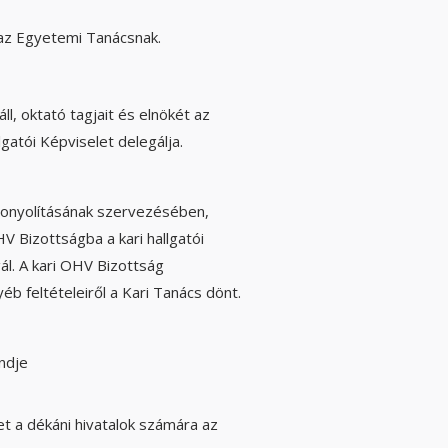
 az Egyetemi Tanácsnak.
l, oktató tagjait és elnökét az
gatói Képviselet delegálja.
bonyolításának szervezésében,
HV Bizottságba a kari hallgatói
ál. A kari OHV Bizottság
b feltételeiről a Kari Tanács dönt.
ndje
et a dékáni hivatalok számára az