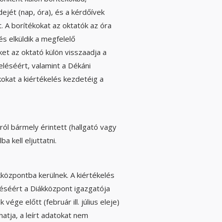
ejét (nap, óra), és a kérdőívek
t. A borítékokat az oktatók az óra
és elküldik a megfelelő
et az oktató külön visszaadja a
eléséért, valamint a Dékáni
kokat a kiértékelés kezdetéig a
ól bármely érintett (hallgató vagy
a kell eljuttatni.
kközpontba kerülnek. A kiértékelés
éséért a Diákközpont igazgatója
vége előtt (február ill. július eleje)
hatja, a leírt adatokat nem