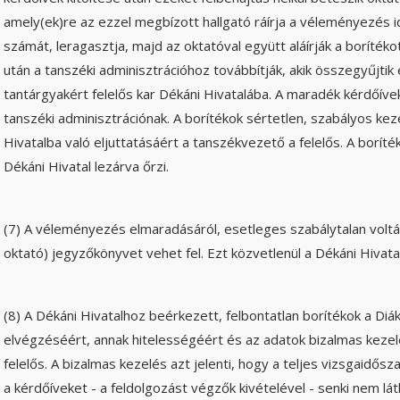
amely(ek)re az ezzel megbízott hallgató ráírja a véleményezés id
számát, leragasztja, majd az oktatóval együtt aláírják a borítéko
után a tanszéki adminisztrációhoz továbbítják, akik összegyűjtik 
tantárgyakért felelős kar Dékáni Hivatalába. A maradék kérdőívek
tanszéki adminisztrációnak. A borítékok sértetlen, szabályos kez
Hivatalba való eljuttatásáért a tanszékvezető a felelős. A boríté
Dékáni Hivatal lezárva őrzi.
(7) A véleményezés elmaradásáról, esetleges szabálytalan voltár
oktató) jegyzőkönyvet vehet fel. Ezt közvetlenül a Dékáni Hivatalb
(8) A Dékáni Hivatalhoz beérkezett, felbontatlan borítékok a Diá
elvégzéséért, annak hitelességéért és az adatok bizalmas kezel
felelős. A bizalmas kezelés azt jelenti, hogy a teljes vizsgaidőszak 
a kérdőíveket - a feldolgozást végzők kivételével - senki nem lát