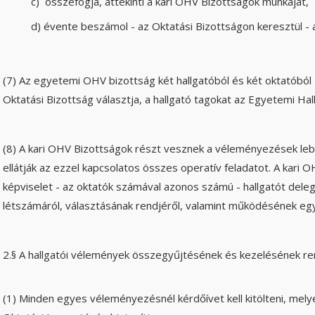
c) összefogja, áttekinti a kari OHV Bizottságok munkáját,
d) évente beszámol - az Oktatási Bizottságon keresztül -
(7) Az egyetemi OHV bizottság két hallgatóból és két oktatóból ál
Oktatási Bizottság választja, a hallgató tagokat az Egyetemi Hall
(8) A kari OHV Bizottságok részt vesznek a véleményezések le
ellátják az ezzel kapcsolatos összes operatív feladatot. A kari O
képviselet - az oktatók számával azonos számú - hallgatót deleg
létszámáról, választásának rendjéről, valamint működésének egyé
2.§ A hallgatói vélemények összegyűjtésének és kezelésének re
(1) Minden egyes véleményezésnél kérdőívet kell kitölteni, mely