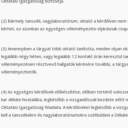
Oktatási Igazgatóság biztosítja.
(2) Bármely tanszék, nagylaboratórium, oktató a kérdőíven nem 
kérhet, ez azonban az egységes véleményezési eljárásnak csupán
(3) Amennyiben a tárgyat több oktató tanította, minden olyan okt
legalább négy héten, vagy legalább 12 kontakt órán keresztül tar
véleményezésen résztvevő hallgatók kérésére további, a tárgyat
véleményezhetők.
(4) Az egységes kérdőívek előkészítése, időben történő sokszor
kar dékáni hivatalába, legkésőbb a vizsgaidőszak kezdete előtt n
Oktatási Igazgatóság feladata. A kérdőíveket legkésőbb a vizsg
kell a tanszékekre és nagylaboratóriumokra szétküldeni a Dékáni