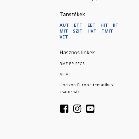
Tanszékek
AUT
ETT
EET
HIT
IIT
MIT
SZIT
HVT
TMIT
VET
Hasznos linkek
BME PP EECS
MTMT
Horizon Europe tematikus
csatornák