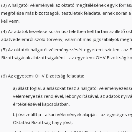
(3) A hallgatói vélemények az oktató megítélésének egyik forrás
megítélése más bizottságok, testületek feladata, ennek során a
kell venni.
(4) Az adatok kezelése során tiszteletben kell tartani az illető o
adatvédelemről szóló törvény, valamint más jogszabályok megfe
(5) Az oktatók hallgatói véleményezését egyetemi szinten - az
Bizottságának albizottságaként - az egyetemi OHV Bizottság koo
(6) Az egyetemi OHV Bizottság feladata:
a) állást foglal, ajánlásokat tesz a hallgatói véleményezé
véleményezés rendjével, lebonyolításával, az adatok nyilv
értékelésével kapcsolatban,
b) összeállítja - a kari vélemények alapján - az egységes
Oktatási Bizottság hagy jóvá,