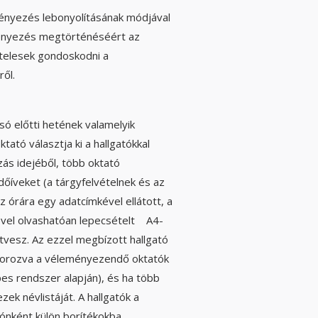
ményezés lebonyolításának módjával
eményezés megtörténéséért az
kötelesek gondoskodni a
ől.
só előtti hetének valamelyik
tató választja ki a hallgatókkal
ás idejéből, több oktató
őíveket (a tárgyfelvételnek és az
 órára egy adatcímkével ellátott, a
őjével olvashatóan lepecsételt A4-
átvesz. Az ezzel megbízott hallgató
szorozva a véleményezendő oktatók
pes rendszer alapján), és ha több
zek névlistáját. A hallgatók a
tónként külön borítékokba,