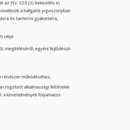
t az Ftv. 32.§ (3) bekezdés e)
natkozik a hallgatói jogviszonyban
ásra és tantermi gyakorlatra,
 célja:
l, megítéléséről, egyéni fejlődésük
si rendszer működéséhez,
 rögzített alkalmassági feltételek
ill. a követelmények folyamatos