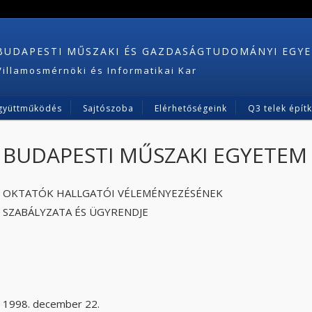
BUDAPESTI MŰSZAKI ÉS GAZDASÁGTUDOMÁNYI EGY
Villamosmérnöki és Informatikai Kar
gyüttműködés
Sajtószoba
Elérhetőségeink
Q3 telek épít
BUDAPESTI MŰSZAKI EGYETEM
OKTATÓK HALLGATÓI VÉLEMÉNYEZÉSÉNEK
SZABÁLYZATA ÉS ÜGYRENDJE
1998. december 22.