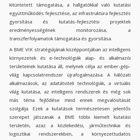
kitüntetett támogatása, a hallgatókkal való kutatási
együttműködés fejlesztése, az infrastruktúra fejlesztés
gyorsítása és kutatás-fejlesztési projektek
eredményességének monitorozása, a
transzferfolyamatok támogatása és gyorsítása.
A BME VIK stratégiájának középpontjában az intelligens
környezetek és e-technológiák alap- és alkalmazói
területeinek kutatása áll, melynek célja az ember-gép-
világ kapcsolatrendszer újrafogalmazása. A hálózati
alkalmazások, az adatátviteli technológiák, a virtuális
világ kutatása, az intelligens rendszerek és még sok
más téma fejlődése mind ennek megvalósítását
szolgálja. Ezek a kutatások természetesen jelentős
szerepet játszanak a BME többi kiemelt kutatási
területén, azaz a közlekedési, járműtechnikai és
logisztikai rendszerekben, a környezettudatos