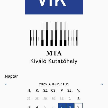
Naptár
«
»
2026. AUGUSZTUS
H.
K.
SZ.
CS.
P.
SZ..
V.
27.
28.
29.
30.
31.
1.
2.
3.
4.
5.
6.
7.
8.
9.