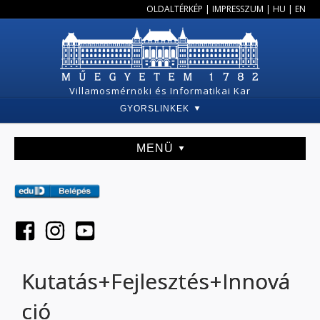
OLDALTÉRKÉP
|
IMPRESSZUM
|
HU
|
EN
Villamosmérnöki és Informatikai Kar
GYORSLINKEK
MENÜ
Kutatás+Fejlesztés+Innová
ció