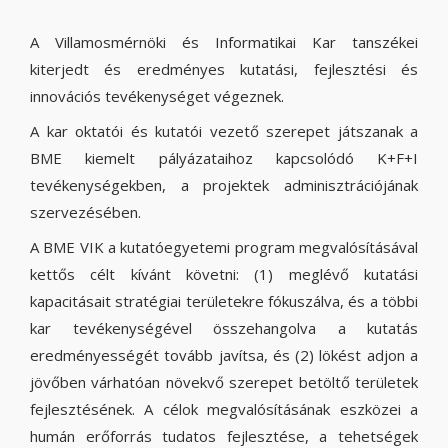
A Villamosmérnöki és Informatikai Kar tanszékei
kiterjedt és eredményes kutatási, fejlesztési és
innovációs tevékenységet végeznek.
A kar oktatói és kutatói vezető szerepet játszanak a
BME kiemelt pályázataihoz kapcsolódó K+F+I
tevékenységekben, a projektek adminisztrációjának
szervezésében.
A BME VIK a kutatóegyetemi program megvalósításával
kettős célt kívánt követni: (1) meglévő kutatási
kapacitásait stratégiai területekre fókuszálva, és a többi
kar tevékenységével összehangolva a kutatás
eredményességét tovább javítsa, és (2) lökést adjon a
jövőben várhatóan növekvő szerepet betöltő területek
fejlesztésének. A célok megvalósításának eszközei a
humán erőforrás tudatos fejlesztése, a tehetségek