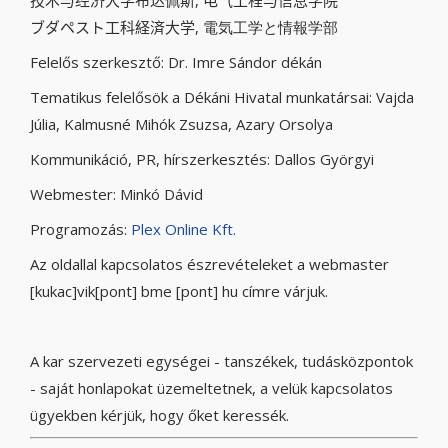
技术与经济
大学
布达佩斯
,
电气工程
与信息
学院
ブダペスト工科経済大学,
電気工学
と
情報学部
Felelős szerkesztő: Dr. Imre Sándor dékán
Tematikus felelősök a Dékáni Hivatal munkatársai: Vajda
Júlia, Kalmusné Mihók Zsuzsa, Azary Orsolya
Kommunikáció, PR, hírszerkesztés: Dallos Györgyi
Webmester: Minkó Dávid
Programozás:
Plex Online Kft.
Az oldallal kapcsolatos észrevételeket a webmaster
[kukac]vik[pont] bme [pont] hu címre várjuk.
A kar szervezeti egységei - tanszékek, tudásközpontok
- saját honlapokat üzemeltetnek, a velük kapcsolatos
ügyekben kérjük, hogy őket keressék.