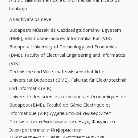
A BME Villamosmérnöki és Informatikai Kar hivatalos
honlapja
A kar hivatalos neve:
Budapesti Műszaki és Gazdaságtudományi Egyetem
(BME), Villamosmérnöki és Informatikai Kar (VIK)
Budapest University of Technology and Economics
(BME), Faculty of Electrical Engineering and Informatics
(VIK)
Technische und Wirtschaftswissenschaftliche
Universität Budapest
(BME), Fakultät für Elektrotechnik
und Informatik (VIK)
Université des sciences techniques et économiques de
Budapest (BME), Faculté de Génie Électrique et
Informatique (VIK)Будапештский Университет
Технических и Экономических Наук, Факультет
Электротехники и Информатики