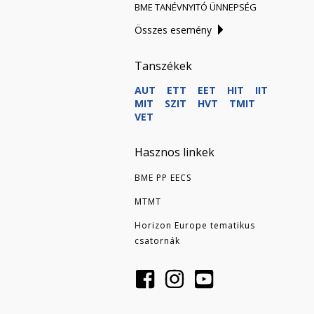
BME TANÉVNYITÓ ÜNNEPSÉG
Összes esemény
Tanszékek
AUT
ETT
EET
HIT
IIT
MIT
SZIT
HVT
TMIT
VET
Hasznos linkek
BME PP EECS
MTMT
Horizon Europe tematikus
csatornák