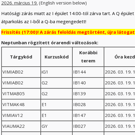
2026. március 19.
(English version below)
Hatósági zárás miatt az I épület 14:00-tól zárva tart. A Q épüle
átparkolás az I-ből a Q-ba megengedett!
Frissítés (17:00)! A zárás feloldás megtörtént, újra látoga
Neptunban rögzített órarendi változások:
Korábbi
Tárgykód
Kurzuskód
Óra kez
terem
VIMIAB02
iG1
IB144
2026. 03. 19. 
VIMIAB02
G2
IB140
2026. 03. 19. 
VITMAB05
G2
IB139
2026. 03. 19. 
VITMAK48
E1
IB028
2026. 03. 19. 
VIMIAV12
E1
IB147
2026. 03. 19. 
VIAUMA22
GY
IB027
2026. 03. 19. 