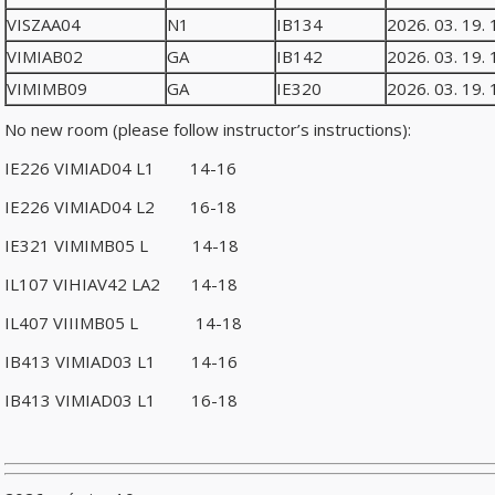
VISZAA04
N1
IB134
2026. 03. 19. 
VIMIAB02
GA
IB142
2026. 03. 19. 
VIMIMB09
GA
IE320
2026. 03. 19. 
No new room (please follow instructor’s instructions):
IE226 VIMIAD04 L1 14-16
IE226 VIMIAD04 L2 16-18
IE321 VIMIMB05 L 14-18
IL107 VIHIAV42 LA2 14-18
IL407 VIIIMB05 L 14-18
IB413 VIMIAD03 L1 14-16
IB413 VIMIAD03 L1 16-18