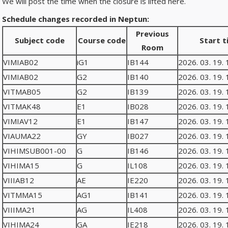
We will post the time when the closure is lifted here.
Schedule changes recorded in Neptun:
Previous
Subject code
Course code
Start t
Room
VIMIAB02
iG1
IB144
2026. 03. 19. 
VIMIAB02
G2
IB140
2026. 03. 19. 
VITMAB05
G2
IB139
2026. 03. 19. 
VITMAK48
E1
IB028
2026. 03. 19. 
VIMIAV12
E1
IB147
2026. 03. 19. 
VIAUMA22
GY
IB027
2026. 03. 19. 
VIHIMSUB001-00
G
IB146
2026. 03. 19. 
VIHIMA15
G
IL108
2026. 03. 19. 
VIIIAB12
AE
IE220
2026. 03. 19. 
VITMMA15
AG1
IB141
2026. 03. 19. 
VIIIMA21
AG
IL408
2026. 03. 19. 
VIHIMA24
GA
IE218
2026. 03. 19. 