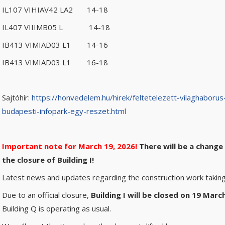
IL107 VIHIAV42 LA2 14-18
IL407 VIIIMB05 L 14-18
IB413 VIMIAD03 L1 14-16
IB413 VIMIAD03 L1 16-18
Sajtóhír:
https://honvedelem.hu/hirek/feltetelezett-vilaghaborus
budapesti-infopark-egy-reszet.html
Important note for March 19, 2026!
There will be a change
the closure of Building I!
Latest news and updates regarding the construction work taking p
Due to an official closure,
Building I will be closed on 19 Marc
Building Q is operating as usual.