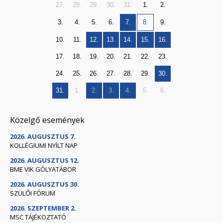
27.
28.
29.
30.
31.
1.
2.
3.
4.
5.
6.
7.
8.
9.
10.
11.
12.
13.
14.
15.
16.
17.
18.
19.
20.
21.
22.
23.
24.
25.
26.
27.
28.
29.
30.
31.
1.
2.
3.
4.
5.
6.
Közelgő események
2026. AUGUSZTUS 7.
KOLLÉGIUMI NYÍLT NAP
2026. AUGUSZTUS 12.
BME VIK GÓLYATÁBOR
2026. AUGUSZTUS 30.
SZÜLŐI FÓRUM
2026. SZEPTEMBER 2.
MSC TÁJÉKOZTATÓ