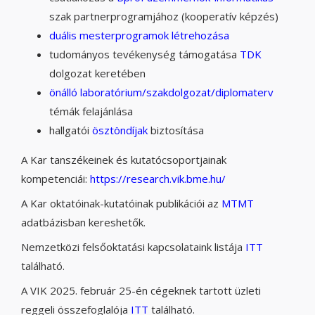
szak partnerprogramjához (kooperatív képzés)
duális mesterprogramok létrehozása
tudományos tevékenység támogatása
TDK
dolgozat keretében
önálló laboratórium
/
szakdolgozat/diplomaterv
témák felajánlása
hallgatói
ösztöndíjak
biztosítása
A Kar tanszékeinek és kutatócsoportjainak
kompetenciái:
https://research.vik.bme.hu/
A Kar oktatóinak-kutatóinak publikációi az
MTMT
adatbázisban kereshetők.
Nemzetközi felsőoktatási kapcsolataink listája
ITT
található.
A VIK 2025. február 25-én cégeknek tartott üzleti
reggeli összefoglalója
ITT
található.