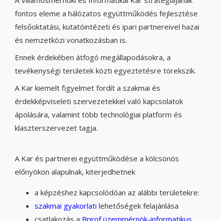
A Villamosmérnöki és Informatikai Kar stratégiájának
fontos eleme a hálózatos együttműködés fejlesztése
felsőoktatási, kutatóintézeti és ipari partnereivel hazai
és nemzetközi vonatkozásban is.
Ennek érdekében átfogó megállapodásokra, a
tevékenységi területek közti egyeztetésre törekszik.
A Kar kiemelt figyelmet fordít a szakmai és
érdekképviseleti szervezetekkel való kapcsolatok
ápolására, valamint több technológiai platform és
klaszterszervezet tagja.
A Kar és partnerei együttműködése a kölcsönös
előnyökon alapulnak, kiterjedhetnek
a képzéshez kapcsolódóan az alábbi területekre:
szakmai gyakorlati
lehetőségek felajánlása
csatlakozás a
Bprof üzemmérnök-informatikus