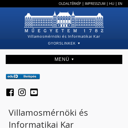
OLDALTÉRKÉP
|
IMPRESSZUM
|
HU
|
EN
Villamosmérnöki és Informatikai Kar
GYORSLINKEK
MENÜ
Villamosmérnöki és
Informatikai Kar