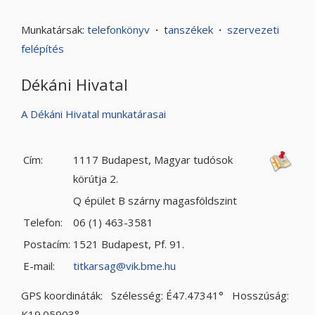
Munkatársak:
telefonkönyv
·
t
anszékek
·
szervezeti
felépítés
Dékáni Hivatal
A Dékáni Hivatal munkatárasai
Cím:
1117 Budapest, Magyar tudósok
körútja 2.
Q épület B szárny magasföldszint
Telefon:
06 (1) 463-3581
Postacím:
1521 Budapest, Pf. 91.
E-mail:
titkarsag@vik.bme.hu
GPS koordináták: Szélesség: É47.47341° Hosszúság:
K19.05903°