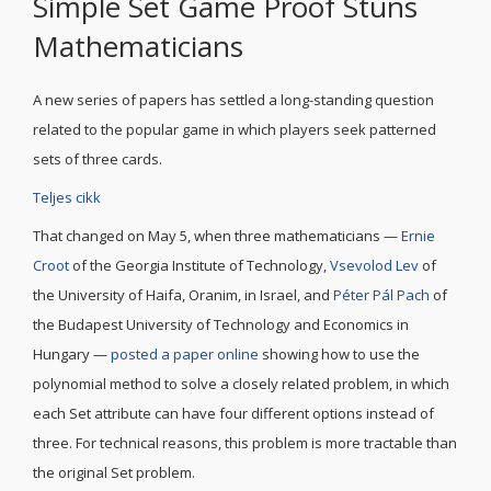
Simple Set Game Proof Stuns
Mathematicians
A new series of papers has settled a long-standing question
related to the popular game in which players seek patterned
sets of three cards.
Teljes cikk
That changed on May 5, when three mathematicians —
Ernie
Croot
of the Georgia Institute of Technology,
Vsevolod Lev
of
the University of Haifa, Oranim, in Israel, and
Péter Pál Pach
of
the Budapest University of Technology and Economics in
Hungary —
posted a paper online
showing how to use the
polynomial method to solve a closely related problem, in which
each Set attribute can have four different options instead of
three. For technical reasons, this problem is more tractable than
the original Set problem.