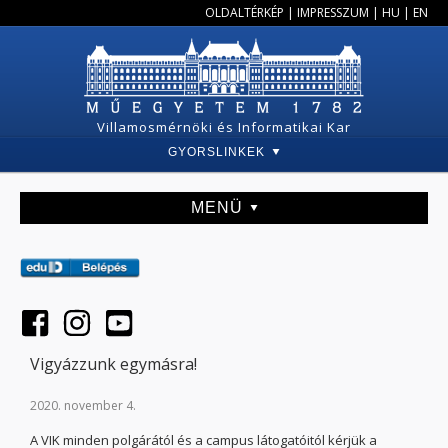
OLDALTÉRKÉP
|
IMPRESSZUM
|
HU
|
EN
Villamosmérnöki és Informatikai Kar
GYORSLINKEK
MENÜ
Vigyázzunk egymásra!
2020. november 4.
A VIK minden polgárától és a campus látogatóitól kérjük a