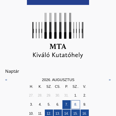
Naptár
«
»
2026. AUGUSZTUS
H.
K.
SZ.
CS.
P.
SZ..
V.
27.
28.
29.
30.
31.
1.
2.
3.
4.
5.
6.
7.
8.
9.
10.
11.
12.
13.
14.
15.
16.