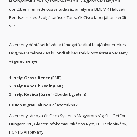
lebonyolított előválogatót követően a 6 legjobb versenyző a
döntőben mérhette össze tudását, amelyre a BME VIK Hálózati
Rendszerek és Szolgáltatások Tanszék Cisco laborjában került
sor.
A verseny döntősei között a támogatók által felajánlott értékes
tárgynyeremények és különdíjak kerültek kiosztásra! A verseny
végeredménye:
1. hely: Orosz Bence
(BME)
2. hely: Koncsik Zsolt
(BME)
3. hely: Kovács József
(Óbudai Egyetem)
Ezúton is gratulálunk a díjazottaknak!
A verseny támogatói: Cisco Systems Magyarország Kft., GetCon
Hungary Zrt., Gloster Infokommunikációs Nyrt., HTTP Alapítvány,
PONTIS Alapítvány