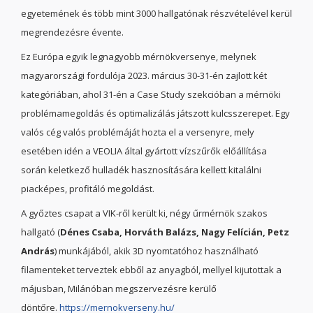
egyetemének és több mint 3000 hallgatónak részvételével kerül
megrendezésre évente.
Ez Európa egyik legnagyobb mérnökversenye, melynek
magyarországi fordulója 2023. március 30-31-én zajlott két
kategóriában, ahol 31-én a Case Study szekcióban a mérnöki
problémamegoldás és optimalizálás játszott kulcsszerepet. Egy
valós cég valós problémáját hozta el a versenyre, mely
esetében idén a VEOLIA által gyártott vízszűrők előállítása
során keletkező hulladék hasznosítására kellett kitalálni
piacképes, profitáló megoldást.
A győztes csapat a VIK-ről került ki, négy űrmérnök szakos
hallgató (
Dénes Csaba, Horváth Balázs, Nagy Felícián, Petz
András
) munkájából, akik 3D nyomtatóhoz használható
filamenteket terveztek ebből az anyagból, mellyel kijutottak a
májusban, Milánóban megszervezésre kerülő
döntőre.
https://mernokverseny.hu/