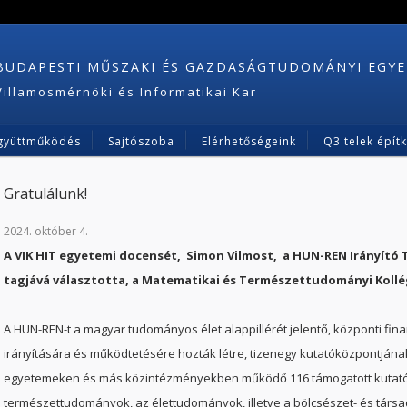
BUDAPESTI MŰSZAKI ÉS GAZDASÁGTUDOMÁNYI EGY
Villamosmérnöki és Informatikai Kar
gyüttműködés
Sajtószoba
Elérhetőségeink
Q3 telek épít
Gratulálunk!
2024. október 4.
A VIK HIT egyetemi docensét, Simon Vilmost, a HUN-REN Irányító
tagjává választotta, a Matematikai és Természettudományi Kollé
A HUN-REN-t a magyar tudományos élet alappillérét jelentő, központi fin
irányítására és működtetésére hozták létre, tizenegy kutatóközpontjána
egyetemeken és más közintézményekben működő 116 támogatott kutatóc
természettudományok, az élettudományok, illetve a bölcsészet- és tár