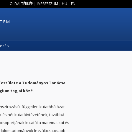
OLDALTÉRKÉP
|
IMPRESSZUM
|
HU
|
EN
ETEM
kezés
 Testülete a Tudományos Tanácsa
gium tagjai közé.
anszírozású, független kutatóhálózat
k és hét kutatóintézetének, továbbá
soportjának kutatói a matematikai és
sadalomtudományok legváltozatosabb