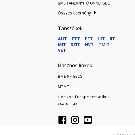
BME TANÉVNYITÓ ÜNNEPSÉG
Összes esemény
Tanszékek
AUT
ETT
EET
HIT
IIT
MIT
SZIT
HVT
TMIT
VET
Hasznos linkek
BME PP EECS
MTMT
Horizon Europe tematikus
csatornák
Impressz