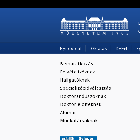
Nyitóoldal
Oktatás
K+F+I
E
Bemutatkozás
Felvételizőknek
Hallgatóknak
Specializációválasztás
Doktoranduszoknak
Doktorjelölteknek
Alumni
Munkatársaknak