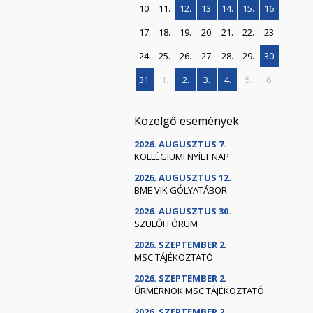
10.
11.
12.
13.
14.
15.
16.
17.
18.
19.
20.
21.
22.
23.
24.
25.
26.
27.
28.
29.
30.
31.
1.
2.
3.
4.
5.
6.
Közelgő események
2026. AUGUSZTUS 7.
KOLLÉGIUMI NYÍLT NAP
2026. AUGUSZTUS 12.
BME VIK GÓLYATÁBOR
2026. AUGUSZTUS 30.
SZÜLŐI FÓRUM
2026. SZEPTEMBER 2.
MSC TÁJÉKOZTATÓ
2026. SZEPTEMBER 2.
ŰRMÉRNÖK MSC TÁJÉKOZTATÓ
2026. SZEPTEMBER 2.