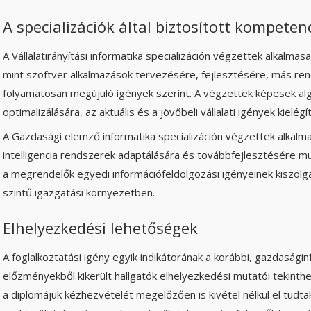
A specializációk által biztosított kompeten
A Vállalatirányítási informatika specializáción végzettek alkalmasa
mint szoftver alkalmazások tervezésére, fejlesztésére, más ren
folyamatosan megújuló igények szerint. A végzettek képesek al
optimalizálására, az aktuális és a jövőbeli vállalati igények kielégí
A Gazdasági elemző informatika specializáción végzettek alkalma
intelligencia rendszerek adaptálására és továbbfejlesztésére mu
a megrendelők egyedi információfeldolgozási igényeinek kiszolg
szintű igazgatási környezetben.
Elhelyezkedési lehetőségek
A foglalkoztatási igény egyik indikátorának a korábbi, gazdasági
előzményekből kikerült hallgatók elhelyezkedési mutatói tekinthe
a diplomájuk kézhezvételét megelőzően is kivétel nélkül el tudt