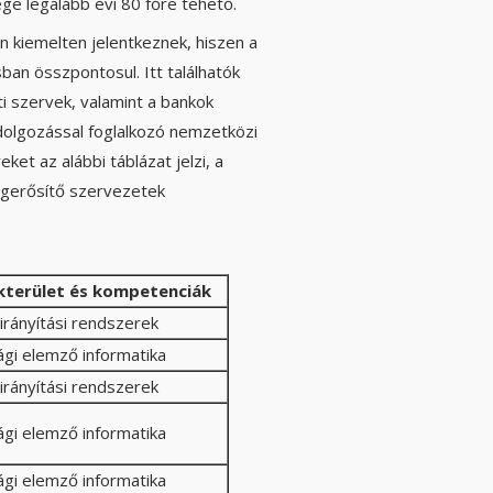
ge legalább évi 80 főre tehető.
n kiemelten jelentkeznek, hiszen a
an összpontosul. Itt találhatók
i szervek, valamint a bankok
ldolgozással foglalkozó nemzetközi
et az alábbi táblázat jelzi, a
egerősítő szervezetek
kterület és kompetenciák
tirányítási rendszerek
gi elemző informatika
tirányítási rendszerek
gi elemző informatika
gi elemző informatika