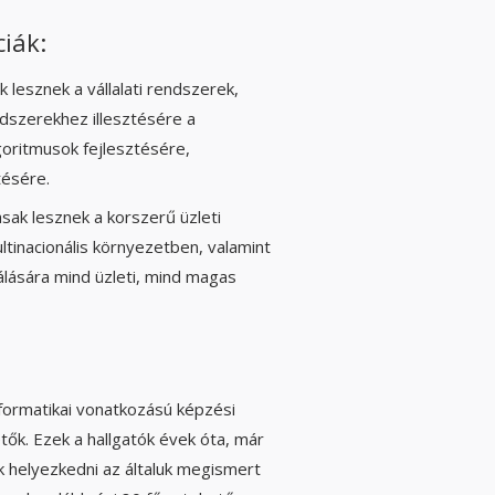
ciák:
k lesznek a vállalati rendszerek,
dszerekhez illesztésére a
goritmusok fejlesztésére,
tésére.
sak lesznek a korszerű üzleti
ltinacionális környezetben, valamint
álására mind üzleti, mind magas
nformatikai vonatkozású képzési
tők. Ezek a hallgatók évek óta, már
ak helyezkedni az általuk megismert