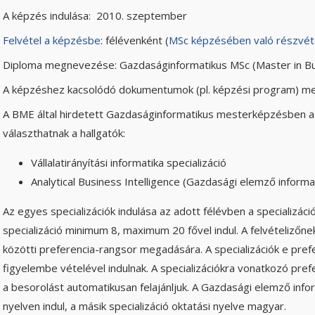
A képzés indulása: 2010. szeptember
Felvétel a képzésbe
: félévenként (
MSc képzésében való részvétel
Diploma megnevezése: Gazdaságinformatikus MSc (Master in Bu
A képzéshez kacsolódó dokumentumok (pl. képzési program) me
A BME által hirdetett Gazdaságinformatikus mesterképzésben az 
választhatnak a hallgatók:
Vállalatirányítási informatika specializáció
Analytical Business Intelligence (Gazdasági elemző informat
Az egyes specializációk indulása az adott félévben a specializác
specializáció minimum 8, maximum 20 fővel indul. A felvételizőne
közötti preferencia-rangsor megadására. A specializációk e prefe
figyelembe vételével indulnak. A specializációkra vonatkozó pref
a besorolást automatikusan felajánljuk. A Gazdasági elemző infor
nyelven indul, a másik specializáció oktatási nyelve magyar.