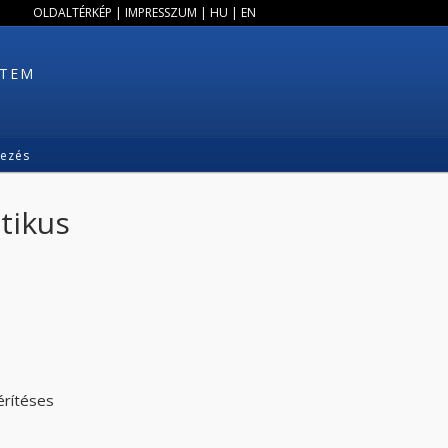
OLDALTÉRKÉP
|
IMPRESSZUM
|
HU
|
EN
ETEM
kezés
tikus
érítéses