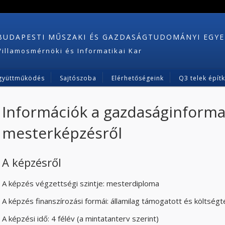
BUDAPESTI MŰSZAKI ÉS GAZDASÁGTUDOMÁNYI EGY
Villamosmérnöki és Informatikai Kar
gyüttműködés
Sajtószoba
Elérhetőségeink
Q3 telek épít
Információk a gazdaságinforma
mesterképzésről
A képzésről
A képzés végzettségi szintje: mesterdiploma
A képzés finanszírozási formái: államilag támogatott és költségt
A képzési idő: 4 félév (a mintatanterv szerint)