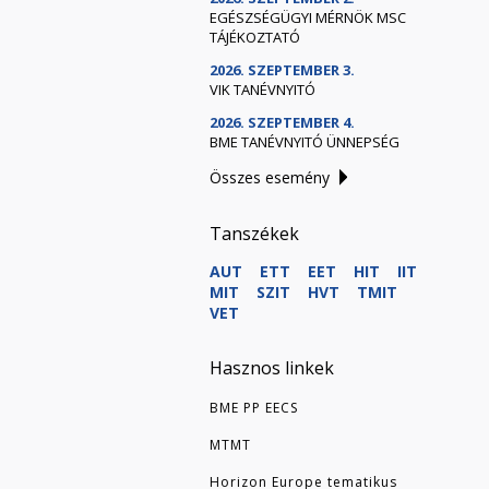
EGÉSZSÉGÜGYI MÉRNÖK MSC
TÁJÉKOZTATÓ
2026. SZEPTEMBER 3.
VIK TANÉVNYITÓ
2026. SZEPTEMBER 4.
BME TANÉVNYITÓ ÜNNEPSÉG
Összes esemény
Tanszékek
AUT
ETT
EET
HIT
IIT
MIT
SZIT
HVT
TMIT
VET
Hasznos linkek
BME PP EECS
MTMT
Horizon Europe tematikus