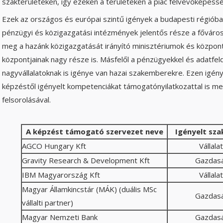
szakterületeken, így ezeken a területeken a piac felvevőképessé
Ezek az országos és európai szintű igények a budapesti régióba
pénzügyi és közigazgatási intézmények jelentős része a fővárosb
meg a hazánk közigazgatását irányító minisztériumok és központ
központjainak nagy része is. Másfelől a pénzügyekkel és adatfe
nagyvállalatoknak is igénye van hazai szakemberekre. Ezen igények
képzéstől igényelt kompetenciákat támogatónyilatkozattal is m
felsorolásával.
A képzést támogató szervezet neve
Igényelt sza
AGCO Hungary Kft
Vállala
Gravity Research & Development Kft
Gazdasá
IBM Magyarország Kft
Vállala
Magyar Államkincstár (MÁK) (duális MSc
Gazdasá
vállalti partner)
Magyar Nemzeti Bank
Gazdasá