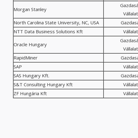
Gazdasá
Morgan Stanley
Vállala
North Carolina State University, NC, USA
Gazdasá
NTT Data Business Solutions Kft
Vállala
Gazdasá
Oracle Hungary
Vállala
RapidMiner
Gazdasá
SAP
Vállala
SAS Hungary Kft.
Gazdasá
S&T Consulting Hungary Kft
Vállala
ZF Hungária Kft
Vállala