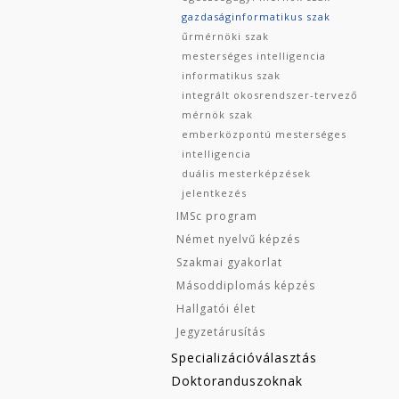
gazdaságinformatikus szak
űrmérnöki szak
mesterséges intelligencia
informatikus szak
integrált okosrendszer-tervező
mérnök szak
emberközpontú mesterséges
intelligencia
duális mesterképzések
jelentkezés
IMSc program
Német nyelvű képzés
Szakmai gyakorlat
Másoddiplomás képzés
Hallgatói élet
Jegyzetárusítás
Specializációválasztás
Doktoranduszoknak