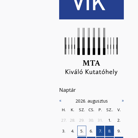
Naptár
«
»
2026. augusztus
H.
K.
SZ.
CS.
P.
SZ..
V.
27.
28.
29.
30.
31.
1.
2.
3.
4.
5.
6.
7.
8.
9.