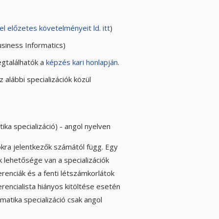
 előzetes követelményeit ld. itt
)
siness Informatics)
gtalálhatók a
képzés kari honlapján
.
alábbi specializációk közül
ika specializáció) - angol nyelven
iókra jelentkezők számától függ. Egy
k lehetősége van a specializációk
renciák és a fenti létszámkorlátok
erencialista hiányos kitöltése esetén
matika specializáció csak angol