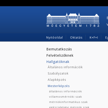
Nyitóoldal
Oktatás
K+F+I
E
Bemutatkozás
Felvételizőknek
Hallgatóknak
Általános információk
Szabályzatok
Alapképzés
Mesterképzés
általános információk
villamosmérnöki szak
mérnökinformatikus szak
egészségügyi mérnök szak