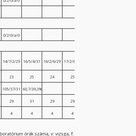
0/2/0/a/0
8 hét/a/0
0/2/0/a/0
14/7/2/29
16/5/4/31
16/2/6/29
17/2/6/29
17/2/7/31
12/11/2/31
23
25
24
25
26
25
105/37/31
60,7/39,3%
29
31
29
29
31
31
4
4
4
4
3
0
laboratórium órák száma, v: vizsga, f: