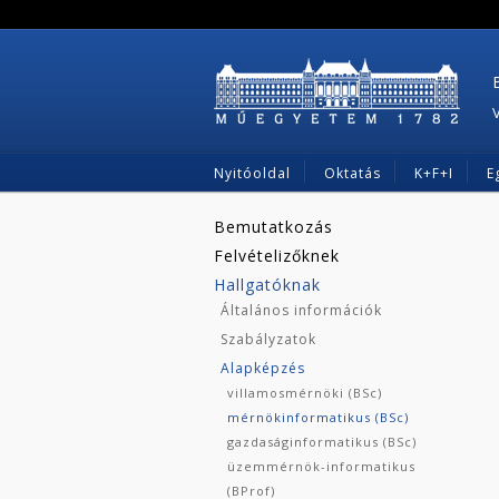
Nyitóoldal
Oktatás
K+F+I
E
Bemutatkozás
Felvételizőknek
Hallgatóknak
Általános információk
Szabályzatok
Alapképzés
villamosmérnöki (BSc)
mérnökinformatikus (BSc)
gazdaságinformatikus (BSc)
üzemmérnök-informatikus
(BProf)