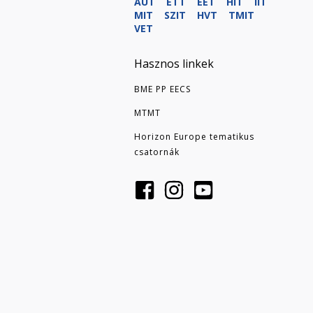
AUT
ETT
EET
HIT
IIT
MIT
SZIT
HVT
TMIT
VET
Hasznos linkek
BME PP EECS
MTMT
Horizon Europe tematikus
csatornák