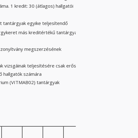
ma. 1 kredit: 30 (átlagos) hallgatói
t tantárgyak egyike teljesítendő
árgykeret más kreditértékű tantárgyakkal
gbizonyítvány megszerzésének
ak vizsgáinak teljesítésére csak erősen
ző hallgatók számára
órium (VITMAB02) tantárgyak
2/1/0/f/3