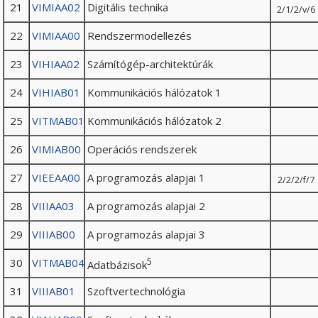
21
VIMIAA02
Digitális technika
2/1/2/v/6
22
VIMIAA00
Rendszermodellezés
23
VIHIAA02
Számítógép-architektúrák
24
VIHIAB01
Kommunikációs hálózatok 1
25
VITMAB01
Kommunikációs hálózatok 2
26
VIMIAB00
Operációs rendszerek
27
VIEEAA00
A programozás alapjai 1
2/2/2/f/7
28
VIIIAA03
A programozás alapjai 2
29
VIIIAB00
A programozás alapjai 3
30
VITMAB04
5
Adatbázisok
31
VIIIAB01
Szoftvertechnológia