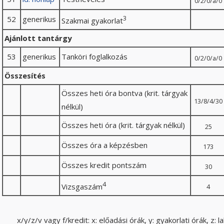
0/2/0/a/0
52
generikus
3
Szakmai gyakorlat
Ajánlott tantárgy
53
generikus
Tanköri foglalkozás
0/2/0/a/0
Összesítés
Összes heti óra bontva (krit. tárgyak
13/8/4/30
nélkül)
Összes heti óra (krit. tárgyak nélkül)
25
Összes óra a képzésben
173
Összes kredit pontszám
30
4
Vizsgaszám
4
x/y/z/v vagy f/kredit: x: előadási órák, y: gyakorlati órák, z: 