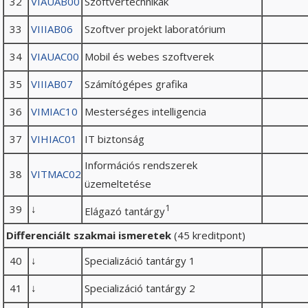
32
VIAUAB00
Szoftvertechnikák
33
VIIIAB06
Szoftver projekt laboratórium
34
VIAUAC00
Mobil és webes szoftverek
35
VIIIAB07
Számítógépes grafika
36
VIMIAC10
Mesterséges intelligencia
37
VIHIAC01
IT biztonság
Információs rendszerek
38
VITMAC02
üzemeltetése
39
↓
1
Elágazó tantárgy
Differenciált szakmai ismeretek
(45 kreditpont)
40
↓
Specializáció tantárgy 1
41
↓
Specializáció tantárgy 2