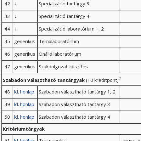
42
↓
Specializáció tantárgy 3
43
↓
Specializáció tantárgy 4
44
↓
Specializáció laboratórium 1, 2
45
generikus
Témalaboratórium
46
generikus
Önálló laboratórium
47
generikus
Szakdolgozat-készítés
2
Szabadon választható tantárgyak
(10 kreditpont)
48
ld. honlap
Szabadon választható tantárgy 1, 2
49
ld. honlap
Szabadon választható tantárgy 3
50
ld. honlap
Szabadon választható tantárgy 4
Kritériumtárgyak
51
ld. honlap
Testnevelés