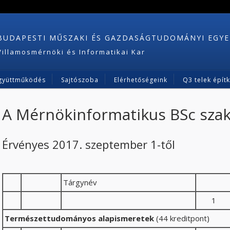
BUDAPESTI MŰSZAKI ÉS GAZDASÁGTUDOMÁNYI EGY
Villamosmérnöki és Informatikai Kar
gyüttműködés
Sajtószoba
Elérhetőségeink
Q3 telek épít
A Mérnökinformatikus BSc szak
Érvényes 2017. szeptember 1-től
Tárgynév
1
Természettudományos alapismeretek
(44 kreditpont)