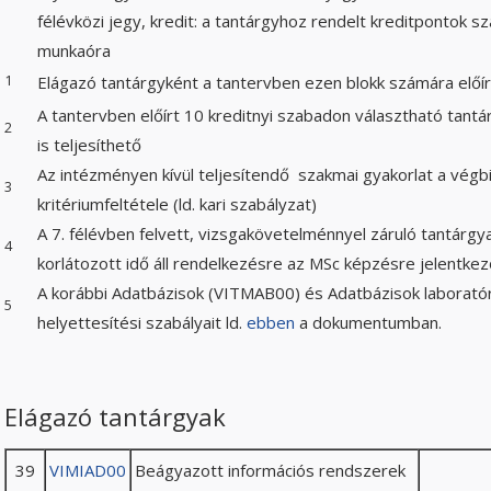
félévközi jegy, kredit: a tantárgyhoz rendelt kreditpontok szá
munkaóra
1
Elágazó tantárgyként a tantervben ezen blokk számára előír
A tantervben előírt 10 kreditnyi szabadon választható tant
2
is teljesíthető
Az intézményen kívül teljesítendő szakmai gyakorlat a vé
3
kritériumfeltétele (ld. kari szabályzat)
A 7. félévben felvett, vizsgakövetelménnyel záruló tantárgy
4
korlátozott idő áll rendelkezésre az MSc képzésre jelentke
A korábbi Adatbázisok (VITMAB00) és Adatbázisok laborat
5
helyettesítési szabályait ld.
ebben
a dokumentumban.
Elágazó tantárgyak
39
VIMIAD00
Beágyazott információs rendszerek