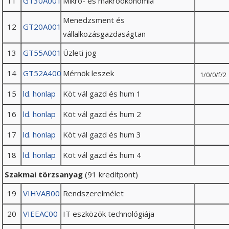
11
GT30A001
Mikro- és makroökonomia
Menedzsment és
12
GT20A001
vállalkozásgazdaságtan
13
GT55A001
Üzleti jog
14
GT52A400
Mérnök leszek
1/0/0/f/2
15
ld. honlap
Köt vál gazd és hum 1
16
ld. honlap
Köt vál gazd és hum 2
17
ld. honlap
Köt vál gazd és hum 3
18
ld. honlap
Köt vál gazd és hum 4
Szakmai törzsanyag
(91 kreditpont)
19
VIHVAB00
Rendszerelmélet
20
VIEEAC00
IT eszközök technológiája