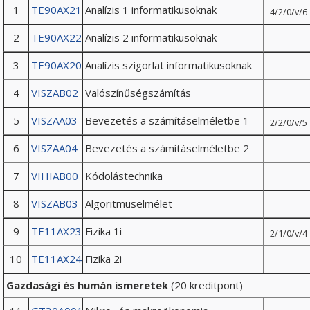
1
TE90AX21
Analízis 1 informatikusoknak
4/2/0/v/6
2
TE90AX22
Analízis 2 informatikusoknak
3
TE90AX20
Analízis szigorlat informatikusoknak
4
VISZAB02
Valószínűségszámítás
5
VISZAA03
Bevezetés a számításelméletbe 1
2/2/0/v/5
6
VISZAA04
Bevezetés a számításelméletbe 2
7
VIHIAB00
Kódolástechnika
8
VISZAB03
Algoritmuselmélet
9
TE11AX23
Fizika 1i
2/1/0/v/4
10
TE11AX24
Fizika 2i
Gazdasági és humán ismeretek
(20 kreditpont)