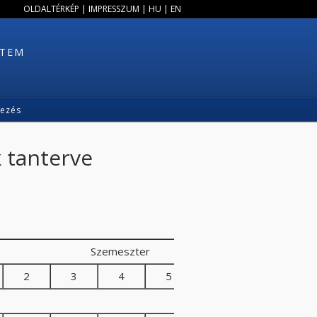
OLDALTÉRKÉP
|
IMPRESSZUM
|
HU
|
EN
ETEM
kezés
 tanterve
Szemeszter
2
3
4
5
6
7