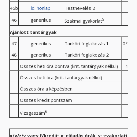
45b
ld. honlap
Testnevelés 2
46
generikus
5
Szakmai gyakorlat
Ajánlott tantárgyak
47
generikus
Tanköri foglalkozás 1
0/2/0/
48
generikus
Tanköri foglalkozás 2
Összes heti óra bontva (krit. tantárgyak nélkül)
14/7
Összes heti óra (krit. tantárgyak nélkül)
26
Összes óra a képzésben
16
Összes kredit pontszám
30
6
4
Vizsgaszám
x/y/z/v vagy f/kredit: x: előadás órák, y: gyakorlati órá