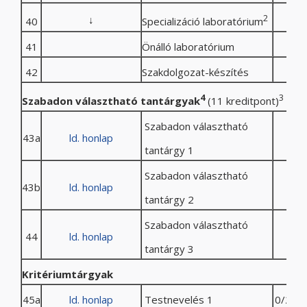
↓
2
40
Specializáció laboratórium
41
Önálló laboratórium
42
Szakdolgozat-készítés
4
3
Szabadon választható tantárgyak
(11 kreditpont)
Szabadon választható
43a
ld. honlap
tantárgy 1
Szabadon választható
43b
ld. honlap
tantárgy 2
Szabadon választható
44
ld. honlap
tantárgy 3
Kritériumtárgyak
45a
ld. honlap
Testnevelés 1
0/2/0/