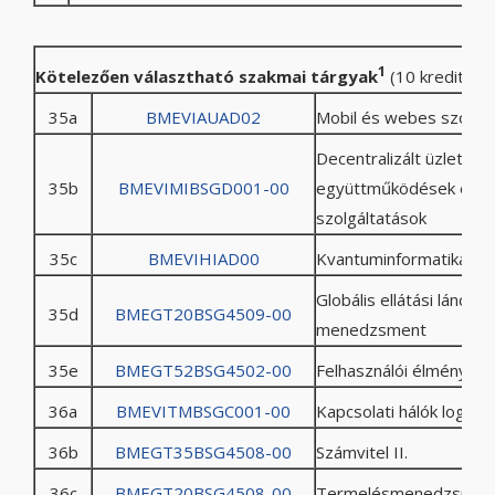
1
Kötelezően választható szakmai tárgyak
(10 kreditpon
35a
BMEVIAUAD02
Mobil és webes szoftv
Decentralizált üzleti
35b
BMEVIMIBSGD001-00
együttműködések és
szolgáltatások
35c
BMEVIHIAD00
Kvantuminformatikai al
Globális ellátási lánc
35d
BMEGT20BSG4509-00
menedzsment
35e
BMEGT52BSG4502-00
Felhasználói élmény te
36a
BMEVITMBSGC001-00
Kapcsolati hálók logikáj
36b
BMEGT35BSG4508-00
Számvitel II.
36c
BMEGT20BSG4508-00
Termelésmenedzsmen