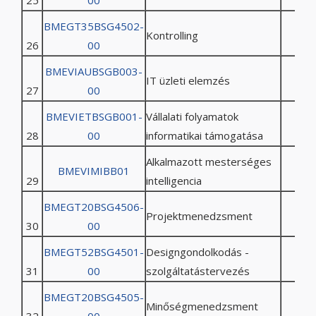
25
00
BMEGT35BSG4502-
Kontrolling
26
00
BMEVIAUBSGB003-
IT üzleti elemzés
27
00
BMEVIETBSGB001-
Vállalati folyamatok
28
00
informatikai támogatása
Alkalmazott mesterséges
BMEVIMIBB01
29
intelligencia
BMEGT20BSG4506-
Projektmenedzsment
30
00
BMEGT52BSG4501-
Designgondolkodás -
31
00
szolgáltatástervezés
BMEGT20BSG4505-
Minőségmenedzsment