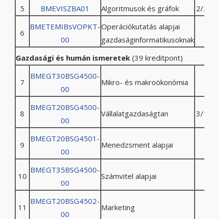
5
BMEVISZBA01
Algoritmusok és gráfok
2/2/0/
BMETEMIBsVOPKT-
Operációkutatás alapjai
6
00
gazdaságinformatikusoknak
Gazdasági és humán ismeretek
(39 kreditpont)
BMEGT30BSG4500-
7
Mikro- és makroökonómia
00
BMEGT20BSG4500-
8
Vállalatgazdaságtan
3/1/0/
00
BMEGT20BSG4501-
9
Menedzsment alapjai
00
BMEGT35BSG4500-
10
Számvitel alapjai
00
BMEGT20BSG4502-
11
Marketing
00