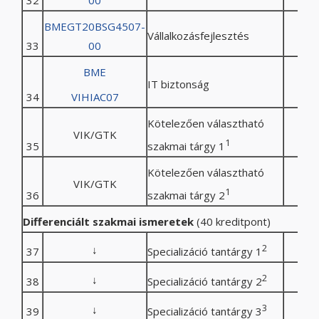
32
00
BMEGT20BSG4507-
Vállalkozásfejlesztés
33
00
BME
IT biztonság
34
VIHIAC07
Kötelezően választható
VIK/GTK
1
35
szakmai tárgy 1
Kötelezően választható
VIK/GTK
1
36
szakmai tárgy 2
Differenciált szakmai ismeretek
(40 kreditpont)
↓
2
37
Specializáció tantárgy 1
↓
2
38
Specializáció tantárgy 2
↓
3
39
Specializáció tantárgy 3