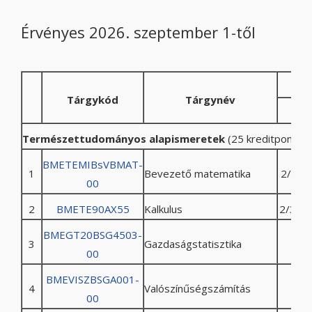
Érvényes 2026. szeptember 1-től
Tárgykód
Tárgynév
1
Természettudományos alapismeretek
(25 kreditpont)
BMETEMIBsVBMAT-
1
Bevezető matematika
2/1/0/
00
2
BMETE90AX55
Kalkulus
2/3/0/
BMEGT20BSG4503-
3
Gazdaságstatisztika
00
BMEVISZBSGA001-
4
Valószínűségszámítás
00