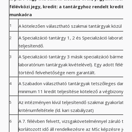
félévközi jegy, kredit: a tantárgyhoz rendelt kreditpon
munkaóra
1
A kötelezően választható szakmai tantárgyak közül 2 db 
A Specializáció tantárgy 1, 2 és Specializáció laboratóri
2
teljesítendő.
A Specializáció tantárgy 3 másik specializáció bármelyik 
3
laboratórium tantárgyak kivételével). Egy adott félévb
történő felvehetősége nem garantált.
A Szabadon választható tantárgyak tetszőleges darabs
4
minimum 11 kredit teljesítése kötelező a végbizonyít
Az intézményen kívül teljesítendő szakmai gyakorlat a
5
kritériumfeltétele (ld. kari szabályzat)
A 7. félévben felvett, vizsgakövetelménnyel záruló tant
6
korlátozott idő áll rendelkezésre az MSc képzésre jele