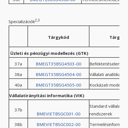
2,3
Specializációk
Tárgykód
Tárgyné
Üzleti és pénzügyi modellezés (GTK)
37a
BMEGT35BSG4503-00
Befektetéselemzé
38a
BMEGT35BSG4504-00
Vállalati analitika é
40a
BMEGT35BSG4505-00
Kockázati modellez
Vállalatirányítási informatika (VIK)
Standard vállalatirá
37b
BMEVIETBSGC001-00
rendszerek
38b
BMEVIETBSGC002-00
Termelésinformati