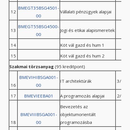
BMEGT35BSG4501-
12
Vállalati pénzügyek alapjai
00
BMEGT55BSG4500-
13
Jogi és etikai alapismeretek
00
14
Köt vál gazd és hum 1
15
Köt vál gazd és hum 2
Szakmai törzsanyag
(95 kreditpont)
BMEVIHIBSGA001-
IT architektúrák
3/1/0/
16
00
17
BMEVIEEBA01
A programozás alapjai
2/0/4/
Bevezetés az
BMEVIIIBSGA001-
objektumorientált
18
00
programozásba