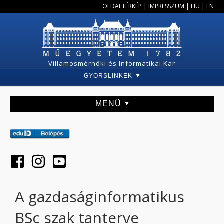
OLDALTÉRKÉP
|
IMPRESSZUM
|
HU
|
EN
Villamosmérnöki és Informatikai Kar
GYORSLINKEK
MENÜ
A gazdaságinformatikus
BSc szak tanterve