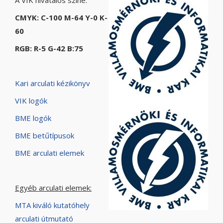
A VIK hivatalos színe:
CMYK: C-100 M-64 Y-0 K-
60
RGB: R-5 G-42 B:75
Kari arculati kézikönyv
VIK logók
BME logók
BME betűtípusok
BME arculati elemek
Egyéb arculati elemek:
MTA kiváló kutatóhely
arculati útmutató