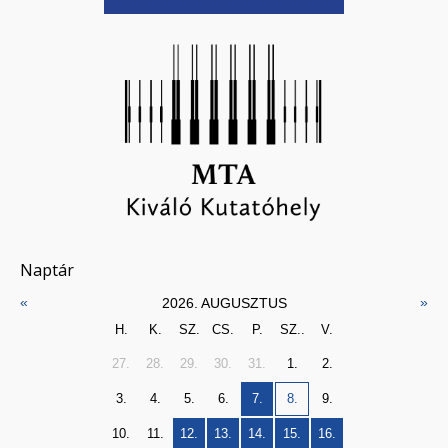
Naptár
«
»
2026. AUGUSZTUS
H.
K.
SZ.
CS.
P.
SZ..
V.
27.
28.
29.
30.
31.
1.
2.
3.
4.
5.
6.
7.
8.
9.
10.
11.
12.
13.
14.
15.
16.