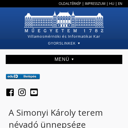
OLDALTÉRKÉP
|
IMPRESSZUM
|
HU
|
EN
Villamosmérnöki és Informatikai Kar
GYORSLINKEK
MENÜ
A Simonyi Károly terem
névadó ünnepsége